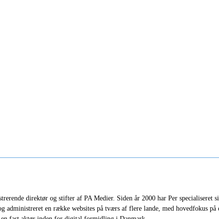
erende direktør og stifter af PA Medier. Siden år 2000 har Per specialiseret sig 
 og administreret en række websites på tværs af flere lande, med hovedfokus p
en fast aktør inden for digital formidling i Danmark.