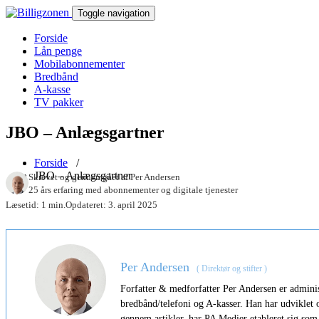
Toggle navigation
Forside
Lån penge
Mobilabonnementer
Bredbånd
A-kasse
TV pakker
JBO – Anlægsgartner
Forside
/
JBO – Anlægsgartner
Skrevet og gennemgået af
Per Andersen
25 års erfaring med abonnementer og digitale tjenester
Læsetid: 1 min.
Opdateret: 3. april 2025
Per Andersen
(
Direktør og stifter
)
Forfatter & medforfatter Per Andersen er administr
bredbånd/telefoni og A-kasser. Han har udviklet
gennem artikler, har PA Medier etableret sig som 