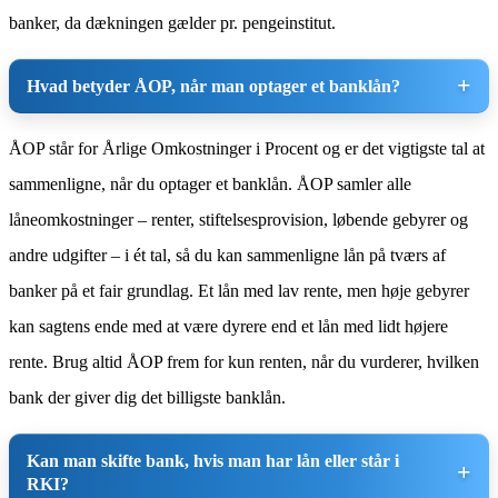
banker, da dækningen gælder pr. pengeinstitut.
Hvad betyder ÅOP, når man optager et banklån?
ÅOP står for Årlige Omkostninger i Procent og er det vigtigste tal at
sammenligne, når du optager et banklån. ÅOP samler alle
låneomkostninger – renter, stiftelsesprovision, løbende gebyrer og
andre udgifter – i ét tal, så du kan sammenligne lån på tværs af
banker på et fair grundlag. Et lån med lav rente, men høje gebyrer
kan sagtens ende med at være dyrere end et lån med lidt højere
rente. Brug altid ÅOP frem for kun renten, når du vurderer, hvilken
bank der giver dig det billigste banklån.
Kan man skifte bank, hvis man har lån eller står i
RKI?