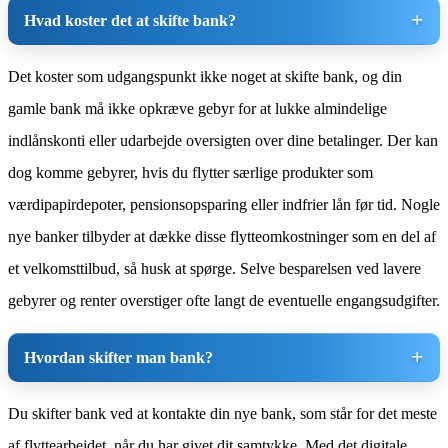
Hvad koster det at skifte bank?
Det koster som udgangspunkt ikke noget at skifte bank, og din
gamle bank må ikke opkræve gebyr for at lukke almindelige
indlånskonti eller udarbejde oversigten over dine betalinger. Der kan
dog komme gebyrer, hvis du flytter særlige produkter som
værdipapirdepoter, pensionsopsparing eller indfrier lån før tid. Nogle
nye banker tilbyder at dække disse flytteomkostninger som en del af
et velkomsttilbud, så husk at spørge. Selve besparelsen ved lavere
gebyrer og renter overstiger ofte langt de eventuelle engangsudgifter.
Hvordan skifter man bank?
Du skifter bank ved at kontakte din nye bank, som står for det meste
af flyttearbejdet, når du har givet dit samtykke. Med det digitale