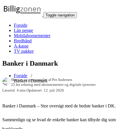
Toggle navigation
Forside
Lån penge
Mobilabonnementer
Bredbånd
A-kasse
TV pakker
Banker i Danmark
Forside
/
Skrevet og gennemgået af
Per Andersen
Banker i Danmark
25 års erfaring med abonnementer og digitale tjenester
Læsetid: 4 min.
Opdateret: 12. juli 2026
Banker i Danmark – Stor oversigt med de bedste banker i DK.
Sammenlign og se hvad de enkelte banker kan tilbyde dig som
bankkunde.