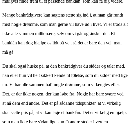
muligvis finde frem til et passende banklån, som kan få dig videre.
Mange bankrådgivere kan sagtens sætte sig ind i, at man går rundt
med nogle drømme, som man gerne vil have ud i livet. Vi er trods alt
ikke alle sammen millionære, selv om vi går og ønsker det. Et
banklån kan dog hjælpe os lidt på vej, så det er bare den vej, man
må gå.
Du skal også huske på, at den bankrådgiver du sidder og taler med,
han eller hun vil helt sikkert kende til følelse, som du sidder med lige
nu. Vi har alle sammen haft nogle drømme, som vi længtes efter.
Det, er der ikke nogen, der kan løbe fra. Nogle har bare svære ved
at nå dem end andre. Det er på sådanne tidspunkter, at vi virkelig
skal sætte pris på, at vi kan tage et banklån. Det er virkelig en hjælp,
som man ikke bare sådan lige kan få andre steder i verden.