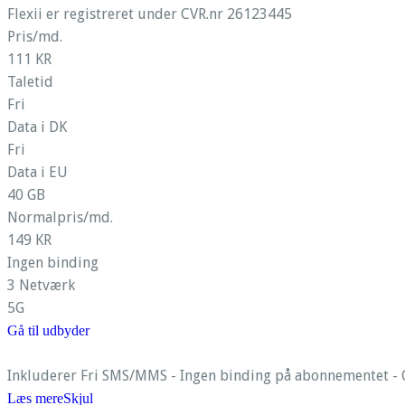
Flexii er registreret under CVR.nr 26123445
Pris/md.
111 KR
Taletid
Fri
Data i DK
Fri
Data i EU
40 GB
Normalpris/md.
149 KR
Ingen binding
3 Netværk
5G
Gå til udbyder
Inkluderer Fri SMS/MMS - Ingen binding på abonnementet - G
Læs mere
Skjul