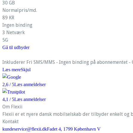
30 GB
Normalpris/md.
89 KR
Ingen binding
3 Netværk
5G
Gå til udbyder
Inkluderer Fri SMS/MMS - Ingen binding på abonnementet - G
Læs mere
Skjul
2,6
/ 5
Læs anmeldelser
4,1
/ 5
Læs anmeldelser
Om Flexii
Flexii er et nyere dansk mobilselskab der tilbyder enkelt og b
Kontakt
kundeservice@flexii.dk
Fadet 4, 1799 København V