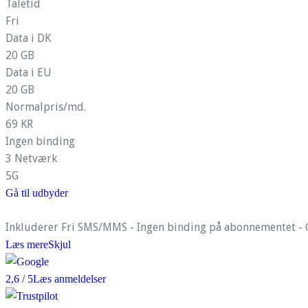
Taletid
Fri
Data i DK
20 GB
Data i EU
20 GB
Normalpris/md.
69 KR
Ingen binding
3 Netværk
5G
Gå til udbyder
Inkluderer Fri SMS/MMS - Ingen binding på abonnementet - G
Læs mere
Skjul
2,6
/ 5
Læs anmeldelser