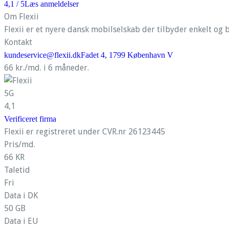
4,1
/ 5
Læs anmeldelser
Om Flexii
Flexii er et nyere dansk mobilselskab der tilbyder enkelt og b
Kontakt
kundeservice@flexii.dk
Fadet 4, 1799 København V
66 kr./md. i 6 måneder.
5G
4,1
Verificeret firma
Flexii er registreret under CVR.nr 26123445
Pris/md.
66 KR
Taletid
Fri
Data i DK
50 GB
Data i EU