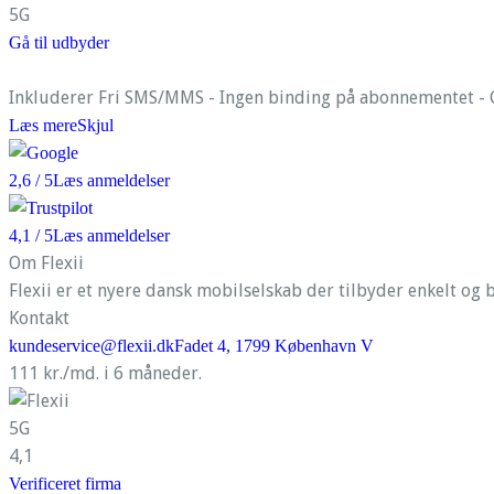
5G
Gå til udbyder
Inkluderer Fri SMS/MMS - Ingen binding på abonnementet - G
Læs mere
Skjul
2,6
/ 5
Læs anmeldelser
4,1
/ 5
Læs anmeldelser
Om Flexii
Flexii er et nyere dansk mobilselskab der tilbyder enkelt og b
Kontakt
kundeservice@flexii.dk
Fadet 4, 1799 København V
111 kr./md. i 6 måneder.
5G
4,1
Verificeret firma