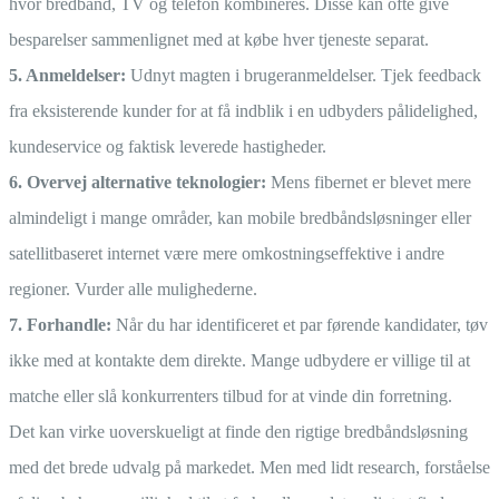
hvor bredbånd, TV og telefon kombineres. Disse kan ofte give
besparelser sammenlignet med at købe hver tjeneste separat.
5. Anmeldelser:
Udnyt magten i brugeranmeldelser. Tjek feedback
fra eksisterende kunder for at få indblik i en udbyders pålidelighed,
kundeservice og faktisk leverede hastigheder.
6. Overvej alternative teknologier:
Mens fibernet er blevet mere
almindeligt i mange områder, kan mobile bredbåndsløsninger eller
satellitbaseret internet være mere omkostningseffektive i andre
regioner. Vurder alle mulighederne.
7. Forhandle:
Når du har identificeret et par førende kandidater, tøv
ikke med at kontakte dem direkte. Mange udbydere er villige til at
matche eller slå konkurrenters tilbud for at vinde din forretning.
Det kan virke uoverskueligt at finde den rigtige bredbåndsløsning
med det brede udvalg på markedet. Men med lidt research, forståelse