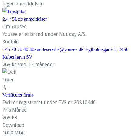
Ingen anmeldelser
2,4
/ 5
Læs anmeldelser
Om Yousee
Yousee er et brand under Nuuday A/S.
Kontakt
+45 70 70 40 40
kundeservice@yousee.dk
Teglholmsgade 1, 2450
København SV
269 kr./md. i 3 måneder
Fiber
4,1
Verificeret firma
Ewii er registreret under CVR.nr 20810440
Pris Måned
269 KR
Download
1000 Mbit