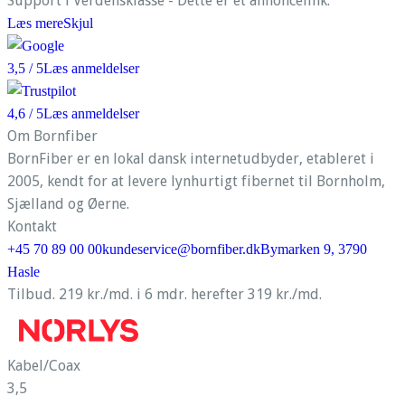
Support i Verdensklasse - Dette er et annoncelink.
Læs mere
Skjul
3,5
/ 5
Læs anmeldelser
4,6
/ 5
Læs anmeldelser
Om Bornfiber
BornFiber er en lokal dansk internetudbyder, etableret i
2005, kendt for at levere lynhurtigt fibernet til Bornholm,
Sjælland og Øerne.
Kontakt
+45 70 89 00 00
kundeservice@bornfiber.dk
Bymarken 9, 3790
Hasle
Tilbud. 219 kr./md. i 6 mdr. herefter 319 kr./md.
Kabel/Coax
3,5