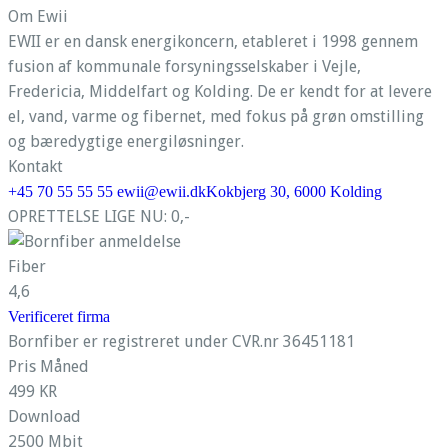
Om Ewii
EWII er en dansk energikoncern, etableret i 1998 gennem
fusion af kommunale forsyningsselskaber i Vejle,
Fredericia, Middelfart og Kolding. De er kendt for at levere
el, vand, varme og fibernet, med fokus på grøn omstilling
og bæredygtige energiløsninger.
Kontakt
+45 70 55 55 55
ewii@ewii.dk
Kokbjerg 30, 6000 Kolding
OPRETTELSE LIGE NU: 0,-
Fiber
4,6
Verificeret firma
Bornfiber er registreret under CVR.nr 36451181
Pris Måned
499 KR
Download
2500 Mbit