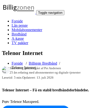
Toggle navigation
Forside
Lån penge
Mobilabonnementer
Bredbånd
A-kasse
TV pakker
Telenor Internet
Forside
/
Billigste Bredbånd
/
Telenor Internet
Skrevet og gennemgået af
Per Andersen
25 års erfaring med abonnementer og digitale tjenester
Læsetid: 5 min.
Opdateret: 13. juli 2026
Telenor Internet – Få en stabil bredbåndsforbindelse.
Prøv Telenor Maxspeed.