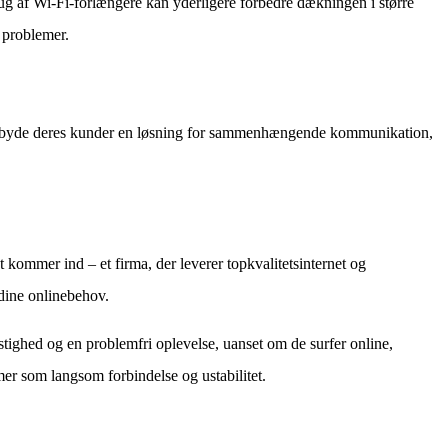
rug af Wi-Fi-forlængere kan yderligere forbedre dækningen i større
 problemer.
at tilbyde deres kunder en løsning for sammenhængende kommunikation,
et kommer ind – et firma, der leverer topkvalitetsinternet og
 dine onlinebehov.
astighed og en problemfri oplevelse, uanset om de surfer online,
mer som langsom forbindelse og ustabilitet.