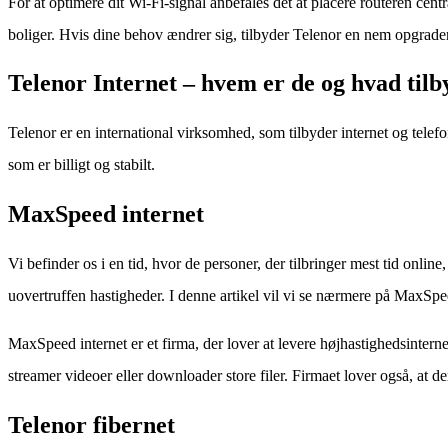
For at optimere dit Wi-Fi-signal anbefales det at placere routeren ce
boliger. Hvis dine behov ændrer sig, tilbyder Telenor en nem opgrade
Telenor Internet – hvem er de og hvad tilb
Telenor er en international virksomhed, som tilbyder internet og tel
som er billigt og stabilt.
MaxSpeed internet
Vi befinder os i en tid, hvor de personer, der tilbringer mest tid onlin
uovertruffen hastigheder. I denne artikel vil vi se nærmere på MaxSpee
MaxSpeed internet er et firma, der lover at levere højhastighedsinterne
streamer videoer eller downloader store filer. Firmaet lover også, at 
Telenor fibernet