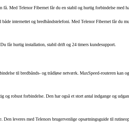
n få. Med Telenor Fibernet får du en stabil og hurtig forbindelse med ha
l både internettet og bredbåndstelefoni. Med Telenor Fibernet får du mul
u får hurtig installation, stabil drift og 24 timers kundesupport.
 forbindelse til bredbånds- og trådløse netværk. MaxSpeed-routeren kan 
ig og robust forbindelse. Den har også et stort antal indgange og udgan
rere. Den leveres med Telenors brugervenlige opsætningsguide til rutin