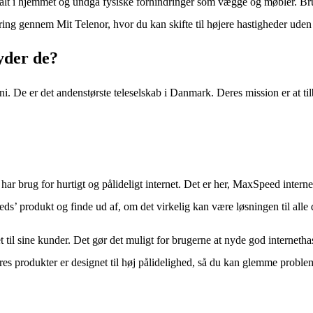
ntralt i hjemmet og undgå fysiske forhindringer som vægge og møbler. B
ring gennem Mit Telenor, hvor du kan skifte til højere hastigheder uden
yder de?
efoni. De er det andenstørste teleselskab i Danmark. Deres mission er 
e, har brug for hurtigt og pålideligt internet. Det er her, MaxSpeed intern
ds’ produkt og finde ud af, om det virkelig kan være løsningen til alle
t til sine kunder. Det gør det muligt for brugerne at nyde god interneth
deres produkter er designet til høj pålidelighed, så du kan glemme proble