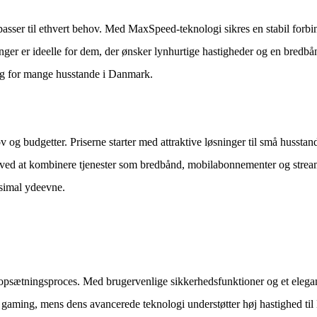
 passer til ethvert behov. Med MaxSpeed-teknologi sikres en stabil forbi
inger er ideelle for dem, der ønsker lynhurtige hastigheder og en bredb
alg for mange husstande i Danmark.
ov og budgetter. Priserne starter med attraktive løsninger til små hussta
ed at kombinere tjenester som bredbånd, mobilabonnementer og streamin
aksimal ydeevne.
psætningsproces. Med brugervenlige sikkerhedsfunktioner og et elegant 
e gaming, mens dens avancerede teknologi understøtter høj hastighed ti