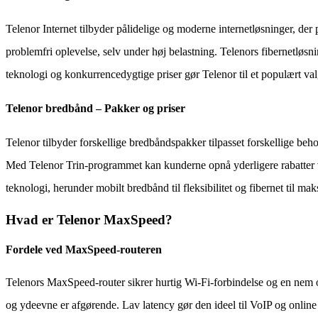
Telenor Internet tilbyder pålidelige og moderne internetløsninger, der
problemfri oplevelse, selv under høj belastning. Telenors fibernetløsn
teknologi og konkurrencedygtige priser gør Telenor til et populært v
Telenor bredbånd – Pakker og priser
Telenor tilbyder forskellige bredbåndspakker tilpasset forskellige beh
Med Telenor Trin-programmet kan kunderne opnå yderligere rabatter v
teknologi, herunder mobilt bredbånd til fleksibilitet og fibernet til m
Hvad er Telenor MaxSpeed?
Fordele ved MaxSpeed-routeren
Telenors MaxSpeed-router sikrer hurtig Wi-Fi-forbindelse og en nem o
og ydeevne er afgørende. Lav latency gør den ideel til VoIP og onlin