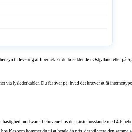
nsyn til levering af fibernet. Er du bosiddende i Østjylland eller på 
via lyslederkabler. Du får svar på, hvad det kræver at få internettyp
n hastighed modsvarer behovene hos de største husstande med 4-6 beboe
e hos Kazoom kommer du til at betale én pris, der vil være den samme 