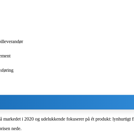
billeverandør
nement
sføring
markedet i 2020 og udelukkende fokuserer på ét produkt: lynhurtigt fib
prisen nede.