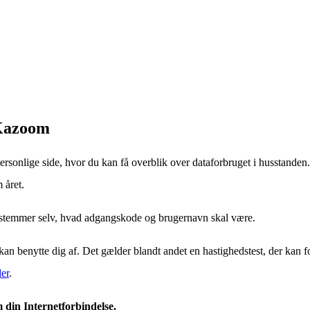
 Kazoom
ersonlige side, hvor du kan få overblik over dataforbruget i husstande
 året.
bestemmer selv, hvad adgangskode og brugernavn skal være.
an benytte dig af. Det gælder blandt andet en hastighedstest, der kan for
der
.
 din Internetforbindelse.