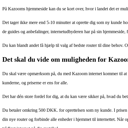
På Kazooms hjemmeside kan du se kort over, hvor i landet det er muligt 
Det tager ikke mere end 5-10 minutter at oprette dig som ny kunde hos
de guides og anbefalinger, internetudbyderen har på sin hjemmeside, fø
Du kan blandt andet få hjælp til valg af bedste router til dine beho
Det skal du vide om muligheden for Kazoom
Du skal være opmærksom på, du med Kazoom internet kommer til at betal
kunderne, og priserne er ens for alle.
Det har dén store fordel for dig, at du kan være sikker på, hvad du be
Du betaler omkring 500 DKK. for oprettelsen som ny kunde. I prisen e
din nye router og forbinde alle enheder i hjemmet til internettet. Nå