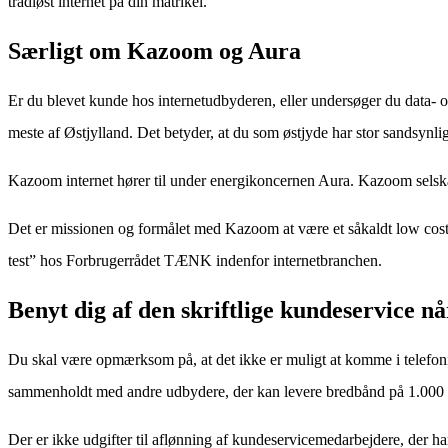
trådløst internet på din matrikel.
Særligt om Kazoom og Aura
Er du blevet kunde hos internetudbyderen, eller undersøger du data- 
meste af Østjylland. Det betyder, at du som østjyde har stor sandsynli
Kazoom internet hører til under energikoncernen Aura. Kazoom selskabe
Det er missionen og formålet med Kazoom at være et såkaldt low cost s
test” hos Forbrugerrådet TÆNK indenfor internetbranchen.
Benyt dig af den skriftlige kundeservice nå
Du skal være opmærksom på, at det ikke er muligt at komme i telefonis
sammenholdt med andre udbydere, der kan levere bredbånd på 1.000 
Der er ikke udgifter til aflønning af kundeservicemedarbejdere, der har 