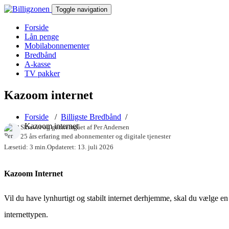
Toggle navigation
Forside
Lån penge
Mobilabonnementer
Bredbånd
A-kasse
TV pakker
Kazoom internet
Forside
/
Billigste Bredbånd
/
Kazoom internet
Skrevet og gennemgået af
Per Andersen
25 års erfaring med abonnementer og digitale tjenester
Læsetid: 3 min.
Opdateret: 13. juli 2026
Kazoom Internet
Vil du have lynhurtigt og stabilt internet derhjemme, skal du vælge en 
internettypen.