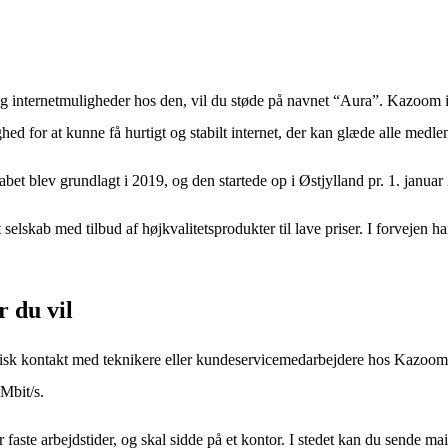
og internetmuligheder hos den, vil du støde på navnet “Aura”. Kazoom i
ghed for at kunne få hurtigt og stabilt internet, der kan glæde alle medl
t blev grundlagt i 2019, og den startede op i Østjylland pr. 1. januar
elskab med tilbud af højkvalitetsprodukter til lave priser. I forvejen 
r du vil
k kontakt med teknikere eller kundeservicemedarbejdere hos Kazoom. Det 
Mbit/s.
faste arbejdstider, og skal sidde på et kontor. I stedet kan du sende mail