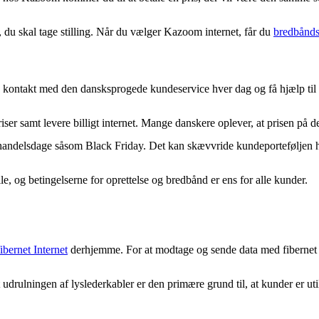
 du skal tage stilling. Når du vælger Kazoom internet, får du
bredbånds
ontakt med den dansksprogede kundeservice hver dag og få hjælp til op
r samt levere billigt internet. Mange danskere oplever, at prisen på der
ler handelsdage såsom Black Friday. Det kan skævvride kundeporteføljen 
e, og betingelserne for oprettelse og bredbånd er ens for alle kunder.
fibernet Internet
derhjemme. For at modtage og sende data med fibernet s
udrulningen af lyslederkabler er den primære grund til, at kunder er ut