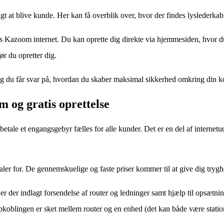
at blive kunde. Her kan få overblik over, hvor der findes lyslederkabler 
 Kazoom internet. Du kan oprette dig direkte via hjemmesiden, hvor du 
r du opretter dig.
v. Og du får svar på, hvordan du skaber maksimal sikkerhed omkring din 
 og gratis oprettelse
e et engangsgebyr fælles for alle kunder. Det er en del af internetudbyd
taler for. De gennemskuelige og faste priser kommer til at give dig try
r der indlagt forsendelse af router og ledninger samt hjælp til opsætn
r opkoblingen er sket mellem router og en enhed (det kan både være stat