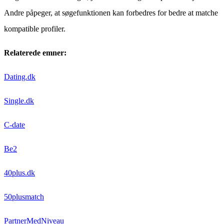
Andre påpeger, at søgefunktionen kan forbedres for bedre at matche
kompatible profiler.
Relaterede emner:
Dating.dk
Single.dk
C-date
Be2
40plus.dk
50plusmatch
PartnerMedNiveau