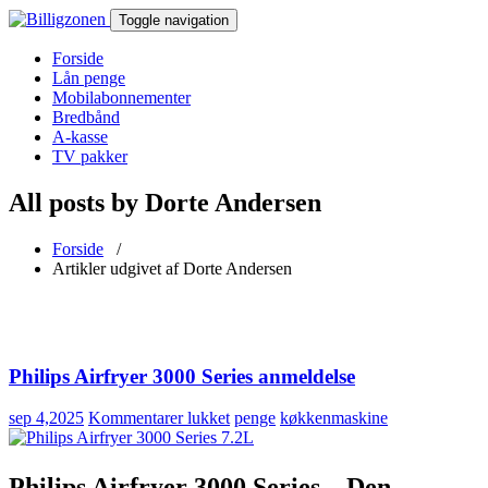
Toggle navigation
Forside
Lån penge
Mobilabonnementer
Bredbånd
A-kasse
TV pakker
All posts by Dorte Andersen
Forside
/
Artikler udgivet af Dorte Andersen
Philips Airfryer 3000 Series anmeldelse
til
sep 4,2025
Kommentarer lukket
penge
køkkenmaskine
Philips
Airfryer
3000
Philips Airfryer 3000 Series – Den