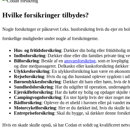
Hvilke forsikringer tilbydes?
Nogle forsikringer er påkrævet f.eks. husforsikring hvis du ejer en bo
forskellige muligheder under nogle af forsikringerne.
Hus- og fritidsforsikring
: Dækker din bolig eller fritidsboli
Indboforsikring
: Dækker dine eller din families private ting v
Bilforsikring
: Består af en
ansvarsforsikring
, som er lovpligti
og dine medpassagerer. Delkasko eller kaskoforsikring dækker ska
Ulykkesforsikring
: En ulykkesforsikring kan være en økonom
Rejseforsikring
: Hvis du og din husstand oplever sygdom i udl
Børneulykkesforsikring
: Dækker dit barn eller børn, hvis de 
Sundhedsforsikring
: Har du udgifter til operation, undersøge
Ejerskifteforsikring
: Har du købt ny bolig og opdager skjulte s
Campingvognforsikring
: En stor hjælp hvis der sker noget 
Bådforsikring
: Oplever du et uheld i havnen eller på vandet me
Motorcykelforsikring
: Her er du dækket ind, hvis du skulle 
Entrepriseforsikring
: Skal du bygge, så dækker denne forsikri
Hvis en skade skulle opstå, så har Codan et solidt og kvalificeret ne