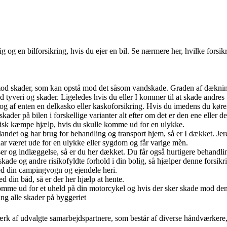
lig og en bilforsikring, hvis du ejer en bil. Se nærmere her, hvilke for
g mod skader, som kan opstå mod det såsom vandskade. Graden af dækni
ed tyveri og skader. Ligeledes hvis du eller I kommer til at skade andres 
g og af enten en delkasko eller kaskoforsikring. Hvis du imedens du køre
der på bilen i forskellige varianter alt efter om det er den ene eller d
isk kæmpe hjælp, hvis du skulle komme ud for en ulykke.
andet og har brug for behandling og transport hjem, så er I dækket. Jer
har været ude for en ulykke eller sygdom og får varige mèn.
lser og indlæggelse, så er du her dækket. Du får også hurtigere behandli
kade og andre risikofyldte forhold i din bolig, så hjælper denne forsikr
med din campingvogn og ejendele heri.
d din båd, så er der her hjælp at hente.
komme ud for et uheld på din motorcykel og hvis der sker skade mod den
ng alle skader på byggeriet
tværk af udvalgte samarbejdspartnere, som består af diverse håndværkere