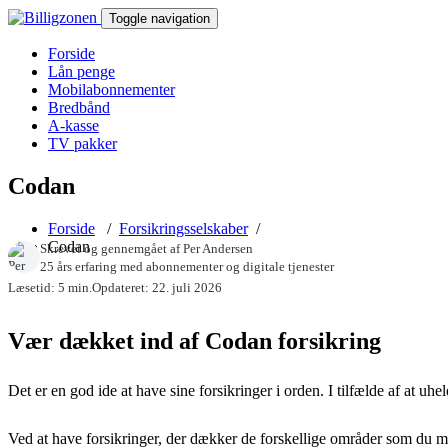
Toggle navigation
Forside
Lån penge
Mobilabonnementer
Bredbånd
A-kasse
TV pakker
Codan
Forside
/
Forsikringsselskaber
/
Codan
Skrevet og gennemgået af
Per Andersen
25 års erfaring med abonnementer og digitale tjenester
Læsetid: 5 min.
Opdateret: 22. juli 2026
Vær dækket ind af Codan forsikring
Det er en god ide at have sine forsikringer i orden. I tilfælde af at 
Ved at have forsikringer, der dækker de forskellige områder som du må