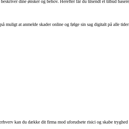
kriver dine ønsker og behov. Herefter får du tilsendt et tilbud basere
å muligt at anmelde skader online og følge sin sag digitalt på alle tider
hverv kan du dække dit firma mod uforudsete risici og skabe tryghed i 