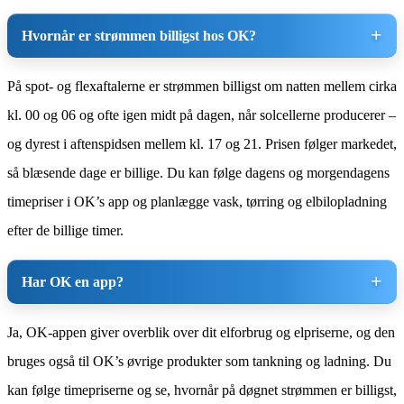
Hvornår er strømmen billigst hos OK?
På spot- og flexaftalerne er strømmen billigst om natten mellem cirka
kl. 00 og 06 og ofte igen midt på dagen, når solcellerne producerer –
og dyrest i aftenspidsen mellem kl. 17 og 21. Prisen følger markedet,
så blæsende dage er billige. Du kan følge dagens og morgendagens
timepriser i OK’s app og planlægge vask, tørring og elbilopladning
efter de billige timer.
Har OK en app?
Ja, OK-appen giver overblik over dit elforbrug og elpriserne, og den
bruges også til OK’s øvrige produkter som tankning og ladning. Du
kan følge timepriserne og se, hvornår på døgnet strømmen er billigst,