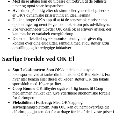
Med disse aftaler kan du tilpasse dit forbrug til de billigste
timer og opnå store besparelser.
Hvis du er på udkig efter ok strøm eller generelt el priser ok,
er OK’s dynamiske prissætning en ideel løsning.
Du kan bruge OK’s app til at få de seneste ok elpriser app
opdateringer og nemt følge med i ok strøm pris udviklingen.
For virksomheder tilbyder OK også ok el erhverv aftaler, der
kan matche et variabelt energiforbrug.
Det er en fleksibel og økonomisk løsning, der giver dig
kontrol over dine eludgifter, samtidig med at du støtter grøn
omstilling og bæredygtige initiativer.
Særlige Fordele ved OK El
Støt Lokalsporten:
Som OK-kunde kan du støtte
lokalsporten ved at tanke din bil med et OK Benzinkort. For
hver liter benzin eller diesel du køber, støtter OK din lokale
sportsklub med 10 øre pr. liter.
Coop Bonus:
OK tilbyder også en årlig bonus til Coop-
medlemmer, hvilket kan give yderligere økonomiske fordele
for forbrugere.
Fleksibilitet i Forbrug:
Med OK’s app og
selvbetjeningsplatform, Min OK, kan du nemt overvåge dit
elforbrug og justere det for at drage fordel af de laveste priser i