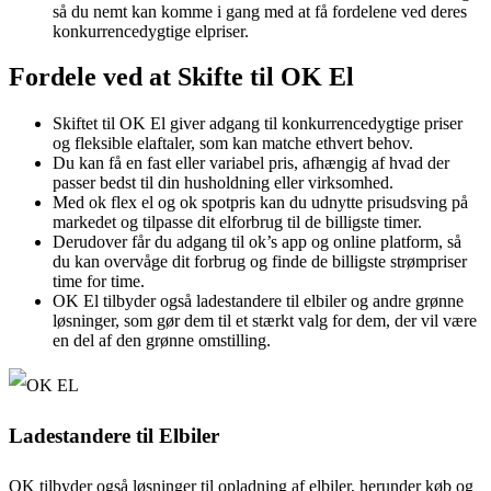
så du nemt kan komme i gang med at få fordelene ved deres
konkurrencedygtige elpriser.
Fordele ved at Skifte til OK El
Skiftet til OK El giver adgang til konkurrencedygtige priser
og fleksible elaftaler, som kan matche ethvert behov.
Du kan få en fast eller variabel pris, afhængig af hvad der
passer bedst til din husholdning eller virksomhed.
Med ok flex el og ok spotpris kan du udnytte prisudsving på
markedet og tilpasse dit elforbrug til de billigste timer.
Derudover får du adgang til ok’s app og online platform, så
du kan overvåge dit forbrug og finde de billigste strømpriser
time for time.
OK El tilbyder også ladestandere til elbiler og andre grønne
løsninger, som gør dem til et stærkt valg for dem, der vil være
en del af den grønne omstilling.
Ladestandere til Elbiler
OK tilbyder også løsninger til opladning af elbiler, herunder køb og