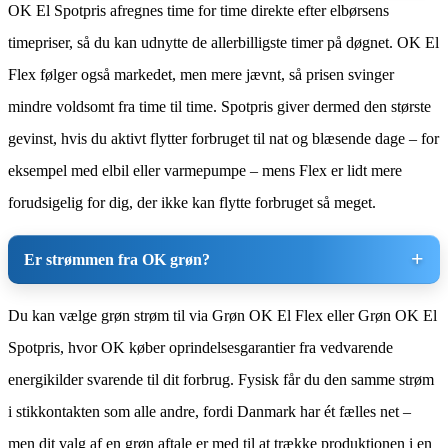
OK El Spotpris afregnes time for time direkte efter elbørsens
timepriser, så du kan udnytte de allerbilligste timer på døgnet. OK El
Flex følger også markedet, men mere jævnt, så prisen svinger
mindre voldsomt fra time til time. Spotpris giver dermed den største
gevinst, hvis du aktivt flytter forbruget til nat og blæsende dage – for
eksempel med elbil eller varmepumpe – mens Flex er lidt mere
forudsigelig for dig, der ikke kan flytte forbruget så meget.
Er strømmen fra OK grøn?
Du kan vælge grøn strøm til via Grøn OK El Flex eller Grøn OK El
Spotpris, hvor OK køber oprindelsesgarantier fra vedvarende
energikilder svarende til dit forbrug. Fysisk får du den samme strøm
i stikkontakten som alle andre, fordi Danmark har ét fælles net –
men dit valg af en grøn aftale er med til at trække produktionen i en