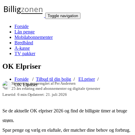
Toggle navigation
Forside
Lån penge
Mobilabonnementer
Bredbånd
A-kasse
TV pakker
OK Elpriser
Forside
/
Tilbud til din bolig
/
ELpriser
/
Skrevet og gennemgået af
Per Andersen
OK Elpriser
25 års erfaring med abonnementer og digitale tjenester
Læsetid: 6 min.
Opdateret: 21. juli 2026
Se de aktuelle OK elpriser 2026 og find de billigste timer at bruge
strøm.
Spar penge og vælg en elaftale, der matcher dine behov og forbrug.