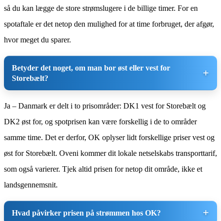
så du kan lægge de store strømslugere i de billige timer. For en
spotaftale er det netop den mulighed for at time forbruget, der afgør,
hvor meget du sparer.
Betyder det noget, om man bor øst eller vest for
Storebælt?
Ja – Danmark er delt i to prisområder: DK1 vest for Storebælt og
DK2 øst for, og spotprisen kan være forskellig i de to områder
samme time. Det er derfor, OK oplyser lidt forskellige priser vest og
øst for Storebælt. Oveni kommer dit lokale netselskabs transporttarif,
som også varierer. Tjek altid prisen for netop dit område, ikke et
landsgennemsnit.
Hvad påvirker prisen på strømmen hos OK?