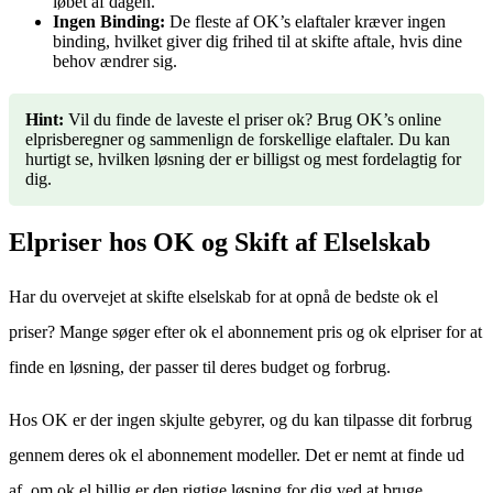
løbet af dagen.
Ingen Binding:
De fleste af OK’s elaftaler kræver ingen
binding, hvilket giver dig frihed til at skifte aftale, hvis dine
behov ændrer sig.
Hint:
Vil du finde de laveste el priser ok? Brug OK’s online
elprisberegner og sammenlign de forskellige elaftaler. Du kan
hurtigt se, hvilken løsning der er billigst og mest fordelagtig for
dig.
Elpriser hos OK og Skift af Elselskab
Har du overvejet at skifte elselskab for at opnå de bedste ok el
priser? Mange søger efter ok el abonnement pris og ok elpriser for at
finde en løsning, der passer til deres budget og forbrug.
Hos OK er der ingen skjulte gebyrer, og du kan tilpasse dit forbrug
gennem deres ok el abonnement modeller. Det er nemt at finde ud
af, om ok el billig er den rigtige løsning for dig ved at bruge