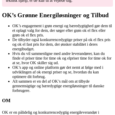
teknisk hjælp, er de klar til at vejlede dig.
OK’s Grønne Energiløsninger og Tilbud
OK’s engagement i grøn energi og bæredygtighed gør dem til
et oplagt valg for dem, der søger efter grøn ok el flex eller
grøn ok el flex pris.
De tilbyder også konkurrencedygtige priser på ok el flex pris
og ok el fast pris for dem, der ønsker stabilitet i deres
energibudget.
Hvis du vil sammenligne med andre leverandører, kan du
finde el priser time for time ok og elpriser time for time ok for
at se, hvor OK skiller sig ud.
OK’s app og online platform gør det nemt at følge med i
udviklingen af ok energi priser og se, hvordan du kan
optimere dit forbrug.
Alt sammen er en del af OK’s mål om at tilbyde
gennemsigtige og bæredygtige energiløsninger til danske
forbrugere.
OM
OK er en pålidelig og konkurrencedygtig energileverandør i