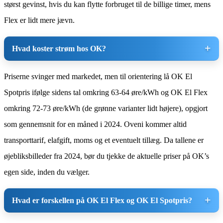
størst gevinst, hvis du kan flytte forbruget til de billige timer, mens
Flex er lidt mere jævn.
Hvad koster strøm hos OK?
Priserne svinger med markedet, men til orientering lå OK El
Spotpris ifølge sidens tal omkring 63-64 øre/kWh og OK El Flex
omkring 72-73 øre/kWh (de grønne varianter lidt højere), opgjort
som gennemsnit for en måned i 2024. Oveni kommer altid
transporttarif, elafgift, moms og et eventuelt tillæg. Da tallene er
øjebliksbilleder fra 2024, bør du tjekke de aktuelle priser på OK’s
egen side, inden du vælger.
Hvad er forskellen på OK El Flex og OK El Spotpris?