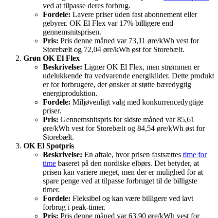
ved at tilpasse deres forbrug.
Fordele:
Lavere priser uden fast abonnement eller
gebyrer. OK El Flex var 17% billigere end
gennemsnitsprisen.
Pris:
Pris denne måned var 73,11 øre/kWh vest for
Storebælt og 72,04 øre/kWh øst for Storebælt.
Grøn OK El Flex
Beskrivelse:
Ligner OK El Flex, men strømmen er
udelukkende fra vedvarende energikilder. Dette produkt
er for forbrugere, der ønsker at støtte bæredygtig
energiproduktion.
Fordele:
Miljøvenligt valg med konkurrencedygtige
priser.
Pris:
Gennemsnitspris for sidste måned var 85,61
øre/kWh vest for Storebælt og 84,54 øre/kWh øst for
Storebælt.
OK El Spotpris
Beskrivelse:
En aftale, hvor prisen fastsættes
time for
time
baseret på den nordiske elbørs. Det betyder, at
prisen kan variere meget, men der er mulighed for at
spare penge ved at tilpasse forbruget til de billigste
timer.
Fordele:
Fleksibel og kan være billigere ved lavt
forbrug i peak-timer.
Pris:
Pris denne måned var 63,90 øre/kWh vest for