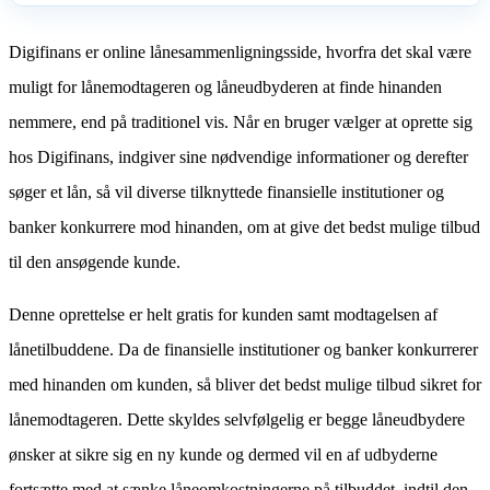
Digifinans er online lånesammenligningsside, hvorfra det skal være
muligt for lånemodtageren og låneudbyderen at finde hinanden
nemmere, end på traditionel vis. Når en bruger vælger at oprette sig
hos Digifinans, indgiver sine nødvendige informationer og derefter
søger et lån, så vil diverse tilknyttede finansielle institutioner og
banker konkurrere mod hinanden, om at give det bedst mulige tilbud
til den ansøgende kunde.
Denne oprettelse er helt gratis for kunden samt modtagelsen af
lånetilbuddene. Da de finansielle institutioner og banker konkurrerer
med hinanden om kunden, så bliver det bedst mulige tilbud sikret for
lånemodtageren. Dette skyldes selvfølgelig er begge låneudbydere
ønsker at sikre sig en ny kunde og dermed vil en af udbyderne
fortsætte med at sænke låneomkostningerne på tilbuddet, indtil den