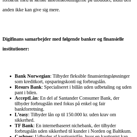
anden ikke kan give sig mere.
Digifinans samarbejder med følgende banker og finansielle
institutioner:
Bank Norwegian
: Tilbyder fleksible finansieringsløsninger
som kreditkort, opsparingskonti og forbrugslån.
Resurs Bank
: Specialiseret i billån uden udbetaling og uden
pant i bilen.
AcceptLån
: En del af Santander Consumer Bank, der
tilbyder forbrugslån med fokus på enkel og fair
bankforretning.
L’easy
: Tilbyder lån op til 150.000 kr. uden krav om
sikkerhed.
TF Bank
: En internetbaseret nichebank, der tilbyder
forbrugslån uden sikkerhed til kunder i Norden og Baltikum.
Cashper
: Udbyder af kautionistlån, hvor en kautionist kan