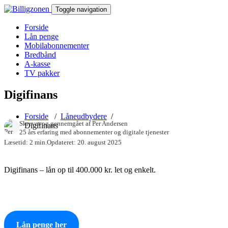
Toggle navigation
Forside
Lån penge
Mobilabonnementer
Bredbånd
A-kasse
TV pakker
Digifinans
Forside
/
Låneudbydere
/
Skrevet og gennemgået af
Per Andersen
Digifinans
25 års erfaring med abonnementer og digitale tjenester
Læsetid: 2 min.
Opdateret: 20. august 2025
Digifinans – lån op til 400.000 kr. let og enkelt.
Lån penge her