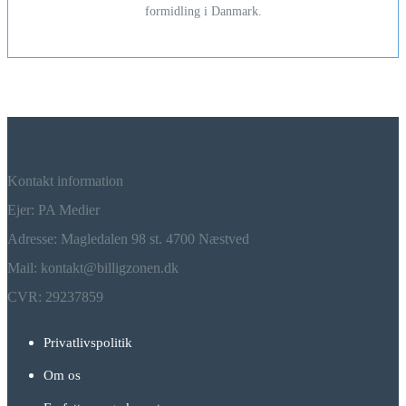
formidling i Danmark.
Kontakt information
Ejer: PA Medier
Adresse: Magledalen 98 st. 4700 Næstved
Mail: kontakt@billigzonen.dk
CVR: 29237859
Privatlivspolitik
Om os