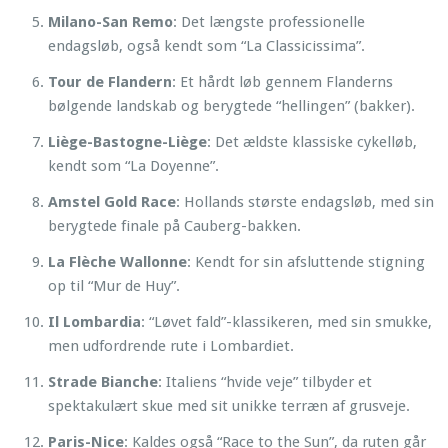
Milano-San Remo
: Det længste professionelle
endagsløb, også kendt som “La Classicissima”.
Tour de Flandern
: Et hårdt løb gennem Flanderns
bølgende landskab og berygtede “hellingen” (bakker).
Liège-Bastogne-Liège
: Det ældste klassiske cykelløb,
kendt som “La Doyenne”.
Amstel Gold Race
: Hollands største endagsløb, med sin
berygtede finale på Cauberg-bakken.
La Flèche Wallonne
: Kendt for sin afsluttende stigning
op til “Mur de Huy”.
Il Lombardia
: “Løvet fald”-klassikeren, med sin smukke,
men udfordrende rute i Lombardiet.
Strade Bianche
: Italiens “hvide veje” tilbyder et
spektakulært skue med sit unikke terræn af grusveje.
Paris-Nice
: Kaldes også “Race to the Sun”, da ruten går