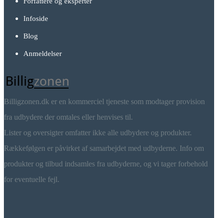
Forfattere og eksperter
Infoside
Blog
Anmeldelser
Billigzonen.dk er en kommerciel tjeneste som modtager provision
fra udbydere der omtales eller henvises til.
Lister og oversigter omfatter ikke alle udbydere og produkter.
Rækkefølgen er påvirket af samarbejdet med udbyderne. Info om
produkter og tilbud indsamles fra udbyderne, og vi tager forbehold
for eventuelle fejl.