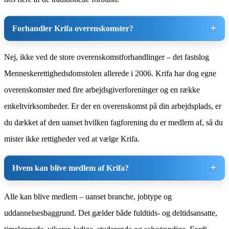
Forhandler Krifa overenskomster?
Nej, ikke ved de store overenskomstforhandlinger – det fastslog
Menneskerettighedsdomstolen allerede i 2006. Krifa har dog egne
overenskomster med fire arbejdsgiverforeninger og en række
enkeltvirksomheder. Er der en overenskomst på din arbejdsplads, er
du dækket af den uanset hvilken fagforening du er medlem af, så du
mister ikke rettigheder ved at vælge Krifa.
Hvem kan blive medlem af Krifa?
Alle kan blive medlem – uanset branche, jobtype og
uddannelsesbaggrund. Det gælder både fuldtids- og deltidsansatte,