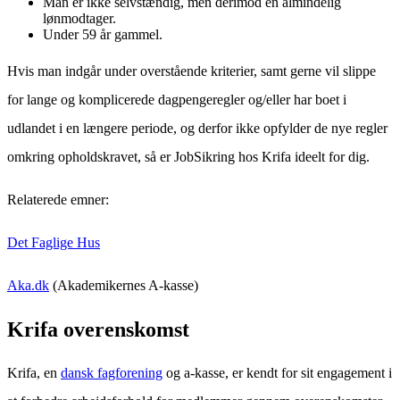
Man er ikke selvstændig, men derimod en almindelig
lønmodtager.
Under 59 år gammel.
Hvis man indgår under overstående kriterier, samt gerne vil slippe
for lange og komplicerede dagpengeregler og/eller har boet i
udlandet i en længere periode, og derfor ikke opfylder de nye regler
omkring opholdskravet, så er JobSikring hos Krifa ideelt for dig.
Relaterede emner:
Det Faglige Hus
Aka.dk
(Akademikernes A-kasse)
Krifa overenskomst
Krifa, en
dansk fagforening
og a-kasse, er kendt for sit engagement i