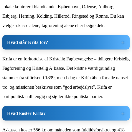
lokale kontorer i blandt andet København, Odense, Aalborg,
Esbjerg, Herning, Kolding, Hillerød, Ringsted og Rønne. Du kan
vælge a-kasse alene, fagforening alene eller begge dele.
Hvad står Krifa for?
Krifa er en forkortelse af Kristelig Fagbevægelse – tidligere Kristelig
Fagforening og Kristelig A-kasse. Det kristne værdigrundlag
stammer fra stiftelsen i 1899, men i dag er Krifa åben for alle uanset
tro, og missionen beskrives som “god arbejdslyst”. Krifa er
partipolitisk uafhængig og støtter ikke politiske partier.
Hvad koster Krifa?
A-kassen koster 556 kr. om måneden som fuldtidsforsikret og 418