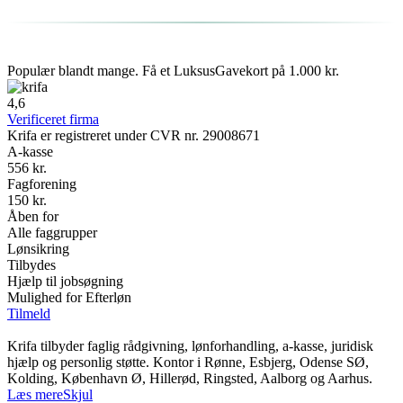
Populær blandt mange. Få et LuksusGavekort på 1.000 kr.
4,6
Verificeret firma
Krifa er registreret under CVR nr. 29008671
A-kasse
556 kr.
Fagforening
150 kr.
Åben for
Alle faggrupper
Lønsikring
Tilbydes
Hjælp til jobsøgning
Mulighed for Efterløn
Tilmeld
Krifa tilbyder faglig rådgivning, lønforhandling, a-kasse, juridisk
hjælp og personlig støtte. Kontor i Rønne, Esbjerg, Odense SØ,
Kolding, København Ø, Hillerød, Ringsted, Aalborg og Aarhus.
Læs mere
Skjul