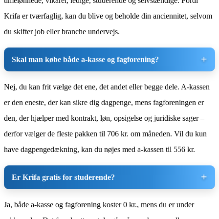
timelønnede, vikarer, ledige, studerende og selvstændige. Fordi
Krifa er tværfaglig, kan du blive og beholde din anciennitet, selvom
du skifter job eller branche undervejs.
Skal man købe både a-kasse og fagforening?
Nej, du kan frit vælge det ene, det andet eller begge dele. A-kassen
er den eneste, der kan sikre dig dagpenge, mens fagforeningen er
den, der hjælper med kontrakt, løn, opsigelse og juridiske sager –
derfor vælger de fleste pakken til 706 kr. om måneden. Vil du kun
have dagpengedækning, kan du nøjes med a-kassen til 556 kr.
Er Krifa gratis for studerende?
Ja, både a-kasse og fagforening koster 0 kr., mens du er under