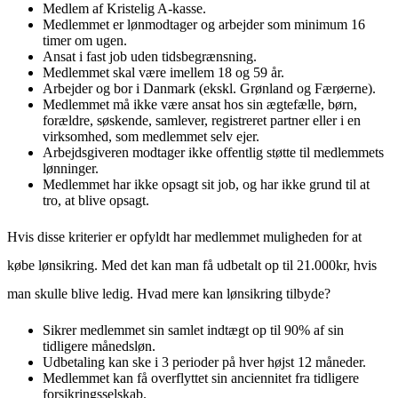
Medlem af Kristelig A-kasse.
Medlemmet er lønmodtager og arbejder som minimum 16
timer om ugen.
Ansat i fast job uden tidsbegrænsning.
Medlemmet skal være imellem 18 og 59 år.
Arbejder og bor i Danmark (ekskl. Grønland og Færøerne).
Medlemmet må ikke være ansat hos sin ægtefælle, børn,
forældre, søskende, samlever, registreret partner eller i en
virksomhed, som medlemmet selv ejer.
Arbejdsgiveren modtager ikke offentlig støtte til medlemmets
lønninger.
Medlemmet har ikke opsagt sit job, og har ikke grund til at
tro, at blive opsagt.
Hvis disse kriterier er opfyldt har medlemmet muligheden for at
købe lønsikring. Med det kan man få udbetalt op til 21.000kr, hvis
man skulle blive ledig. Hvad mere kan lønsikring tilbyde?
Sikrer medlemmet sin samlet indtægt op til 90% af sin
tidligere månedsløn.
Udbetaling kan ske i 3 perioder på hver højst 12 måneder.
Medlemmet kan få overflyttet sin anciennitet fra tidligere
forsikringsselskab.