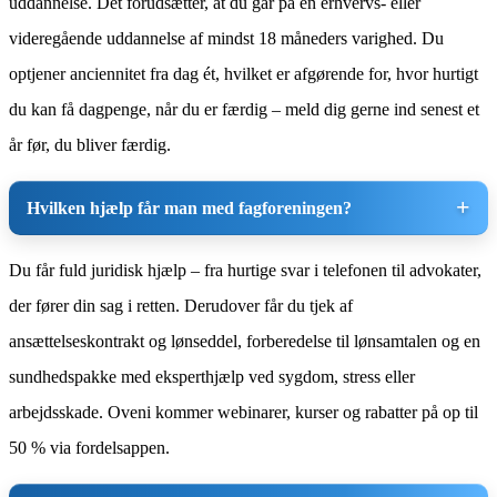
uddannelse. Det forudsætter, at du går på en erhvervs- eller
videregående uddannelse af mindst 18 måneders varighed. Du
optjener anciennitet fra dag ét, hvilket er afgørende for, hvor hurtigt
du kan få dagpenge, når du er færdig – meld dig gerne ind senest et
år før, du bliver færdig.
Hvilken hjælp får man med fagforeningen?
Du får fuld juridisk hjælp – fra hurtige svar i telefonen til advokater,
der fører din sag i retten. Derudover får du tjek af
ansættelseskontrakt og lønseddel, forberedelse til lønsamtalen og en
sundhedspakke med eksperthjælp ved sygdom, stress eller
arbejdsskade. Oveni kommer webinarer, kurser og rabatter på op til
50 % via fordelsappen.