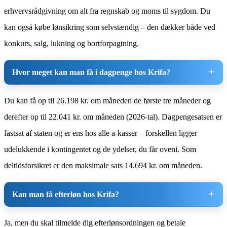
erhvervsrådgivning om alt fra regnskab og moms til sygdom. Du
kan også købe lønsikring som selvstændig – den dækker både ved
konkurs, salg, lukning og bortforpagtning.
Hvor meget kan man få i dagpenge hos Krifa?
Du kan få op til 26.198 kr. om måneden de første tre måneder og
derefter op til 22.041 kr. om måneden (2026-tal). Dagpengesatsen er
fastsat af staten og er ens hos alle a-kasser – forskellen ligger
udelukkende i kontingentet og de ydelser, du får oveni. Som
deltidsforsikret er den maksimale sats 14.694 kr. om måneden.
Kan man få efterløn hos Krifa?
Ja, men du skal tilmelde dig efterlønsordningen og betale