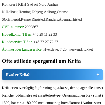
Kontorer i KBH Syd og Nord,Aarhus
N,Holbæk,Herning,Esbjerg,Aalborg,Odense
SØ,Hillerød,Rønne,Ringsted,Randers,Åbenrå,Thisted
CVR nummer:
29008671
Hovedkontor Tlf nr.
+45 29 11 22 33
Kundeservice Tlf nr
:
+45 72 27 72 27
Åbningstider
kundeservice
:
Hverdage: 7-20, weekend: lukket
Ofte stillede spørgsmål om Krifa
Hvad er Krifa?
Krifa er en tværfaglig fagforening og a-kasse, der optager alle uanset
branche, uddannelse og ansættelsestype. Organisationen blev stiftet i
1899, har cirka 180.000 medlemmer og hovedkontor i Aarhus samt