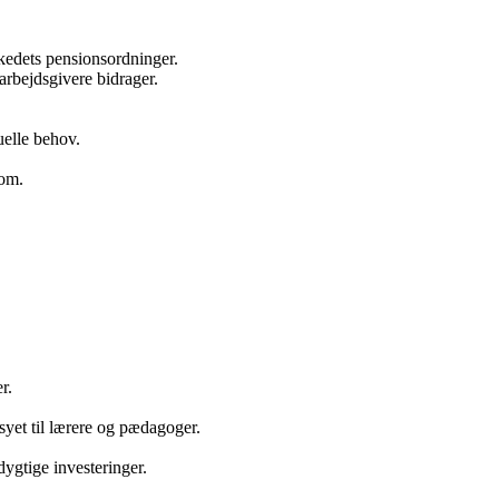
kedets pensionsordninger.
arbejdsgivere bidrager.
uelle behov.
dom.
r.
et til lærere og pædagoger.
ygtige investeringer.