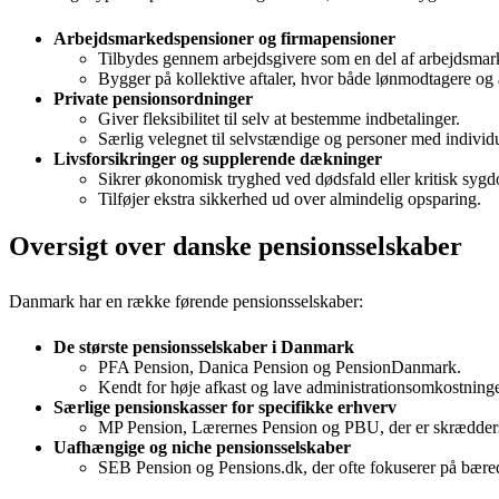
Arbejdsmarkedspensioner og firmapensioner
Tilbydes gennem arbejdsgivere som en del af arbejdsmar
Bygger på kollektive aftaler, hvor både lønmodtagere og 
Private pensionsordninger
Giver fleksibilitet til selv at bestemme indbetalinger.
Særlig velegnet til selvstændige og personer med individ
Livsforsikringer og supplerende dækninger
Sikrer økonomisk tryghed ved dødsfald eller kritisk syg
Tilføjer ekstra sikkerhed ud over almindelig opsparing.
Oversigt over danske pensionsselskaber
Danmark har en række førende pensionsselskaber:
De største pensionsselskaber i Danmark
PFA Pension, Danica Pension og PensionDanmark.
Kendt for høje afkast og lave administrationsomkostninge
Særlige pensionskasser for specifikke erhverv
MP Pension, Lærernes Pension og PBU, der er skræddersy
Uafhængige og niche pensionsselskaber
SEB Pension og Pensions.dk, der ofte fokuserer på bæred