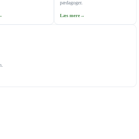
pædagoger.
→
Læs mere
→
n.