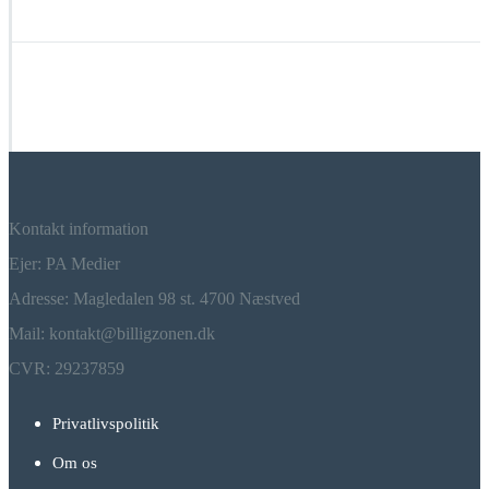
Kontakt information
Ejer: PA Medier
Adresse: Magledalen 98 st. 4700 Næstved
Mail: kontakt@billigzonen.dk
CVR: 29237859
Privatlivspolitik
Om os