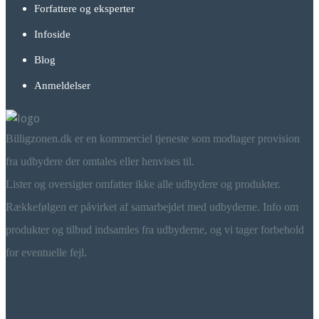
Forfattere og eksperter
Infoside
Blog
Anmeldelser
Billigzonen.dk er en kommerciel tjeneste som modtager provision
fra udbydere der omtales eller henvises til.
Lister og oversigter omfatter ikke alle udbydere og produkter.
Rækkefølgen er påvirket af samarbejdet med udbyderne. Info om
produkter og tilbud indsamles fra udbyderne, og vi tager forbehold
for eventuelle fejl.