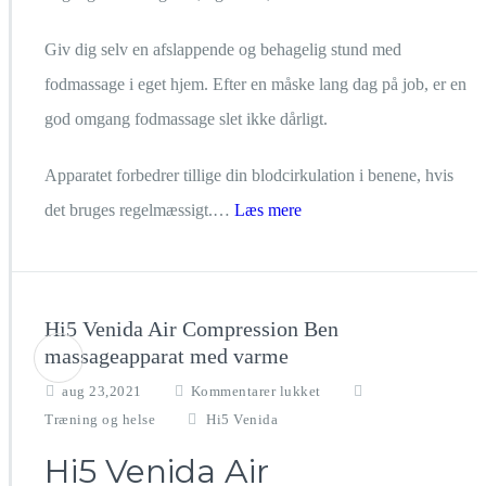
Giv dig selv en afslappende og behagelig stund med
fodmassage i eget hjem. Efter en måske lang dag på job, er en
god omgang fodmassage slet ikke dårligt.
Apparatet forbedrer tillige din blodcirkulation i benene, hvis
det bruges regelmæssigt.…
Læs mere
Hi5 Venida Air Compression Ben
massageapparat med varme
til
aug 23,2021
Kommentarer lukket
Hi5
Træning og helse
Hi5 Venida
Venida
Air
Hi5 Venida Air
Compression