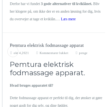
Derfor har vi fundet
3 gode alternativer til kviklånet.
Bliv
her klogere på, om ikke der er en anden løsning for dig, hvis
du overvejer at tage et kviklån.
…
Læs mere
Pemtura elektrisk fodmassage apparat
til
okt 4,2021
Kommentarer lukket
penge
Pemtura
Pemtura elektrisk
elektrisk
fodmassage
fodmassage apparat.
apparat
Hvad bruges apparatet til?
Dette fodmassage apparat er perfekt til dig, der ønsker at gøre
noget godt for dig selv, og dine fødder.