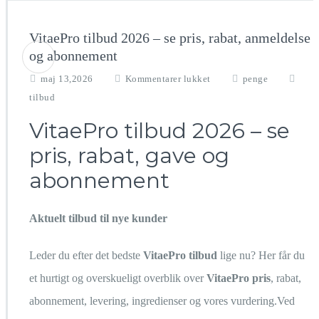
VitaePro tilbud 2026 – se pris, rabat, anmeldelse
og abonnement
til
maj 13,2026
Kommentarer lukket
penge
VitaePro
tilbud
tilbud
2026
VitaePro tilbud 2026 – se
–
pris, rabat, gave og
se
pris,
abonnement
rabat,
anmeldelse
og
Aktuelt tilbud til nye kunder
abonnement
Leder du efter det bedste
VitaePro tilbud
lige nu? Her får du
et hurtigt og overskueligt overblik over
VitaePro pris
, rabat,
abonnement, levering, ingredienser og vores vurdering.Ved