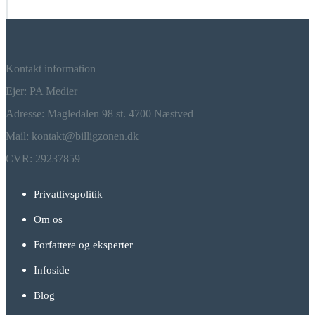
Kontakt information
Ejer: PA Medier
Adresse: Magledalen 98 st. 4700 Næstved
Mail: kontakt@billigzonen.dk
CVR: 29237859
Privatlivspolitik
Om os
Forfattere og eksperter
Infoside
Blog