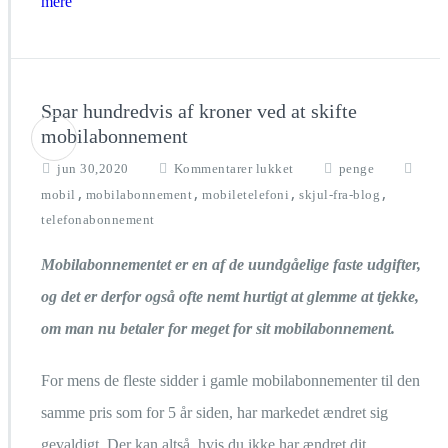
mere
Spar hundredvis af kroner ved at skifte
mobilabonnement
til
jun 30,2020
Kommentarer lukket
penge
Spar
,
,
,
,
mobil
mobilabonnement
mobiletelefoni
skjul-fra-blog
hundredvis
telefonabonnement
af
kroner
Mobilabonnementet er en af de uundgåelige faste udgifter,
ved
at
og det er derfor også ofte nemt hurtigt at glemme at tjekke,
skifte
om man nu betaler for meget for sit mobilabonnement.
mobilabonnement
For mens de fleste sidder i gamle mobilabonnementer til den
samme pris som for 5 år siden, har markedet ændret sig
gevaldigt. Der kan altså, hvis du ikke har ændret dit