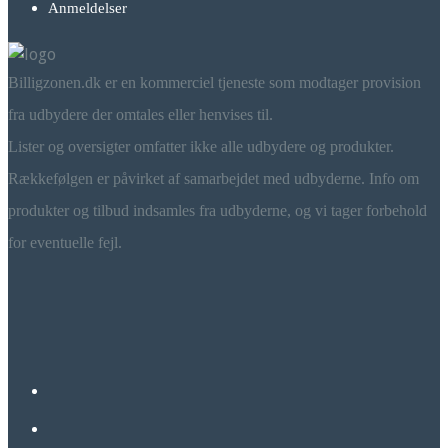
Anmeldelser
Billigzonen.dk er en kommerciel tjeneste som modtager provision
fra udbydere der omtales eller henvises til.
Lister og oversigter omfatter ikke alle udbydere og produkter.
Rækkefølgen er påvirket af samarbejdet med udbyderne. Info om
produkter og tilbud indsamles fra udbyderne, og vi tager forbehold
for eventuelle fejl.