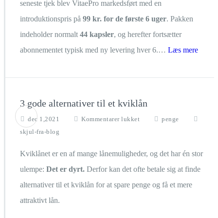
seneste tjek blev VitaePro markedsført med en
introduktionspris på
99 kr. for de første 6 uger
. Pakken
indeholder normalt
44 kapsler
, og herefter fortsætter
abonnementet typisk med ny levering hver 6.…
Læs mere
3 gode alternativer til et kviklån
til
dec 1,2021
Kommentarer lukket
penge
3
skjul-fra-blog
gode
alternativer
Kviklånet er en af mange lånemuligheder, og det har én stor
til
et
ulempe:
Det er dyrt.
Derfor kan det ofte betale sig at finde
kviklån
alternativer til et kviklån for at spare penge og få et mere
attraktivt lån.