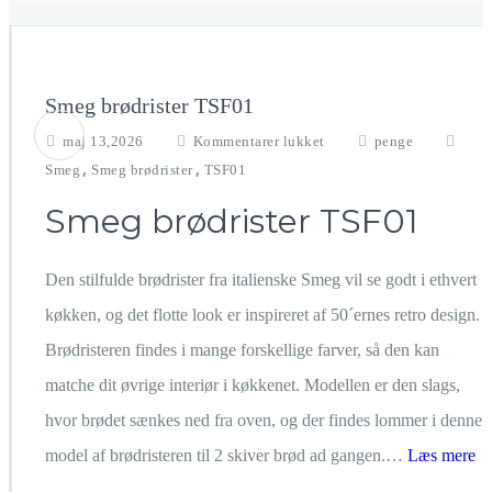
Smeg brødrister TSF01
til
maj 13,2026
Kommentarer lukket
penge
Smeg
,
,
Smeg
Smeg brødrister
TSF01
brødrister
TSF01
Smeg brødrister TSF01
Den stilfulde brødrister fra italienske Smeg vil se godt i ethvert
køkken, og det flotte look er inspireret af 50´ernes retro design.
Brødristeren findes i mange forskellige farver, så den kan
matche dit øvrige interiør i køkkenet. Modellen er den slags,
hvor brødet sænkes ned fra oven, og der findes lommer i denne
model af brødristeren til 2 skiver brød ad gangen.…
Læs mere