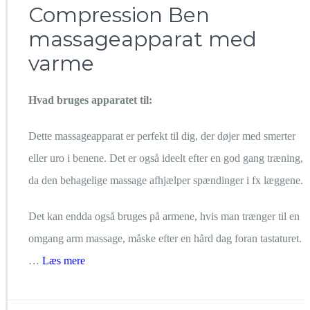
Compression Ben
Ben
massageapparat
massageapparat med
med
varme
varme
Hvad bruges apparatet til:
Dette massageapparat er perfekt til dig, der døjer med smerter
eller uro i benene. Det er også ideelt efter en god gang træning,
da den behagelige massage afhjælper spændinger i fx læggene.
Det kan endda også bruges på armene, hvis man trænger til en
omgang arm massage, måske efter en hård dag foran tastaturet.
…
Læs mere