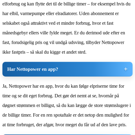
elforbrug og kan flytte det til de billige timer – for eksempel hvis du
har elbil, varmepumpe eller elradiatorer. Uden abonnement er
selskabet også attraktivt ved et mindre forbrug, hvor et fast
månedsgebyr ellers ville fylde meget. Er du derimod ude efter en
fast, forudsigelig pris og vil undgå udsving, tilbyder Nettopower
ikke fastpris – så skal du kigge et andet sted.
Har Nettopower en app?
Ja, Nettopower har en app, hvor du kan følge elpriserne time for
time og se dit eget forbrug. Det gør det nemt at se, hvornår på
døgnet strømmen er billigst, så du kan lægge de store strømslugere i
de billige timer. For en ren spotaftale er det netop den mulighed for
at time forbruget, der afgør, hvor meget du får ud af den lave pris.