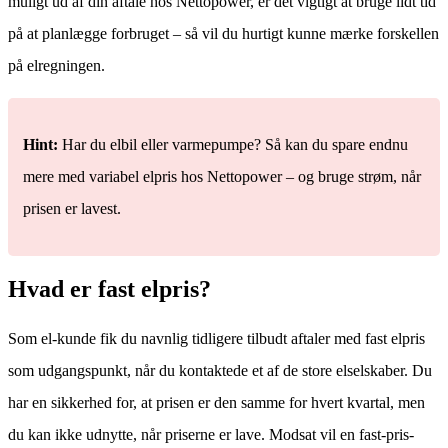
muligt ud af din aftale hos Nettopower, er det vigtigt at bruge lidt tid
på at planlægge forbruget – så vil du hurtigt kunne mærke forskellen
på elregningen.
Hint:
Har du elbil eller varmepumpe? Så kan du spare endnu
mere med variabel elpris hos Nettopower – og bruge strøm, når
prisen er lavest.
Hvad er fast elpris?
Som el-kunde fik du navnlig tidligere tilbudt aftaler med fast elpris
som udgangspunkt, når du kontaktede et af de store elselskaber. Du
har en sikkerhed for, at prisen er den samme for hvert kvartal, men
du kan ikke udnytte, når priserne er lave. Modsat vil en fast-pris-