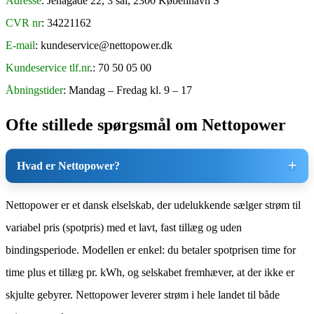
Adresse
: Jenagade 22, 3 sal, 2300 København S
CVR nr
: 34221162
E-mail
: kundeservice@nettopower.dk
Kundeservice tlf.nr
.: 70 50 05 00
Åbningstider
: Mandag – Fredag kl. 9 – 17
Ofte stillede spørgsmål om Nettopower
Hvad er Nettopower?
Nettopower er et dansk elselskab, der udelukkende sælger strøm til
variabel pris (spotpris) med et lavt, fast tillæg og uden
bindingsperiode. Modellen er enkel: du betaler spotprisen time for
time plus et tillæg pr. kWh, og selskabet fremhæver, at der ikke er
skjulte gebyrer. Nettopower leverer strøm i hele landet til både