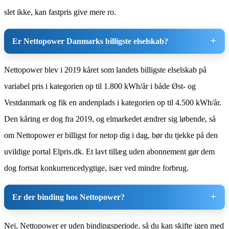
slet ikke, kan fastpris give mere ro.
Er Nettopower Danmarks billigste elselskab?
Nettopower blev i 2019 kåret som landets billigste elselskab på
variabel pris i kategorien op til 1.800 kWh/år i både Øst- og
Vestdanmark og fik en andenplads i kategorien op til 4.500 kWh/år.
Den kåring er dog fra 2019, og elmarkedet ændrer sig løbende, så
om Nettopower er billigst for netop dig i dag, bør du tjekke på den
uvildige portal Elpris.dk. Et lavt tillæg uden abonnement gør dem
dog fortsat konkurrencedygtige, især ved mindre forbrug.
Er der binding hos Nettopower?
Nej, Nettopower er uden bindingsperiode, så du kan skifte igen med