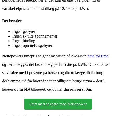
periode. Hos Nettopower er der kun en ting på hylden: El til
variabel elpris samt et fast tillæg på 12,5 øre pr. kWh.
Det betyder:
Ingen gebyrer
Ingen skjulte abonnementer
Ingen binding
Ingen oprettelsesgebyrer
Nettopowers timepris følger timeprisen på el-børsen
time for time
,
og hertil lægges det faste tillæg på 12,5 øre pr. kWh. Du kan altså
selv følge med i priserne på børsen og tilrettelægge dit forbrug
derhjemme, ud fra hvornår det er billigst at bruge strøm – dertil
lægger du så blot tillægget, og du har din pris på strøm.
Start med at spare med Nettopower