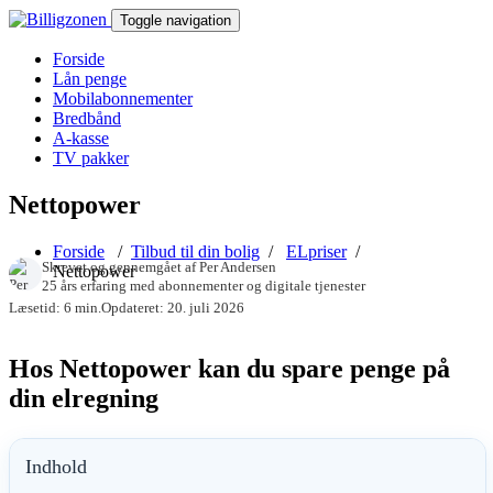
Toggle navigation
Forside
Lån penge
Mobilabonnementer
Bredbånd
A-kasse
TV pakker
Nettopower
Forside
/
Tilbud til din bolig
/
ELpriser
/
Skrevet og gennemgået af
Per Andersen
Nettopower
25 års erfaring med abonnementer og digitale tjenester
Læsetid: 6 min.
Opdateret: 20. juli 2026
Hos Nettopower kan du spare penge på
din elregning
Indhold