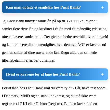
Kan man optage et samlelån hos Facit Bank?
Ja, Facit Bank tilbyder samlelån på op til 350.000 kr., hvor du
samler flere dyre lån og kreditter i ét lån med én månedlig ydelse og
ofte en lavere samlet rente. Det giver et bedre overblik over din gæld
og kan reducere dine renteudgifter, hvis den nye ÅOP er lavere end
gennemsnittet af dine nuværende lån. Regn altid den samlede
tilbagebetaling efter, før du samler.
Hvad er kravene for at låne hos Facit Bank?
For at låne hos Facit Bank skal du være fyldt 21 år, have fast bopæl
i Danmark, MitID og en stabil indkomst, og du må ikke være
registreret i RKI eller Debitor Registret. Banken laver altid en