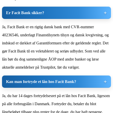
Er Facit Bank sikker?
Ja, Facit Bank er en rigtig dansk bank med CVR-nummer
40236546, underlagt Finanstilsynets tilsyn og dansk lovgivning, og
indskud er dækket af Garantiformuen efter de gældende regler. Det
gør Facit Bank til en veletableret og seriøs udbyder. Som ved alle
lån bør du dog sammenligne ÅOP med andre banker og læse
aktuelle anmeldelser på Trustpilot, før du vælger.
Kan man fortryde et lån hos Facit Bank?
Ja, du har 14 dages fortrydelsesret på et lån hos Facit Bank, ligesom
på alle forbrugslån i Danmark. Fortryder du, betaler du blot
lånebeløbet tilbage plus renter for de dage, du har haft pengene.