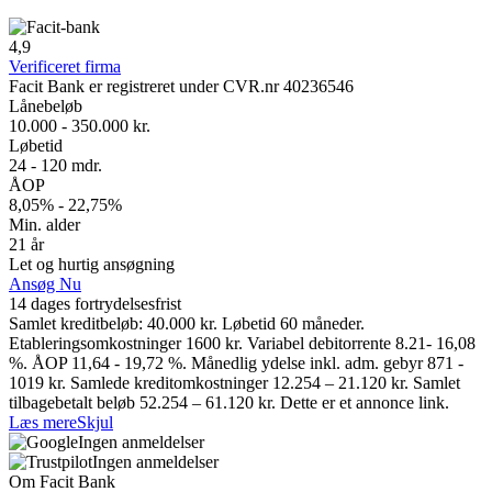
4,9
Verificeret firma
Facit Bank er registreret under CVR.nr 40236546
Lånebeløb
10.000 - 350.000 kr.
Løbetid
24 - 120 mdr.
ÅOP
8,05% - 22,75%
Min. alder
21 år
Let og hurtig ansøgning
Ansøg Nu
14 dages fortrydelsesfrist
Samlet kreditbeløb: 40.000 kr. Løbetid 60 måneder.
Etableringsomkostninger 1600 kr. Variabel debitorrente 8.21- 16,08
%. ÅOP 11,64 - 19,72 %. Månedlig ydelse inkl. adm. gebyr 871 -
1019 kr. Samlede kreditomkostninger 12.254 – 21.120 kr. Samlet
tilbagebetalt beløb 52.254 – 61.120 kr. Dette er et annonce link.
Læs mere
Skjul
Ingen anmeldelser
Ingen anmeldelser
Om Facit Bank