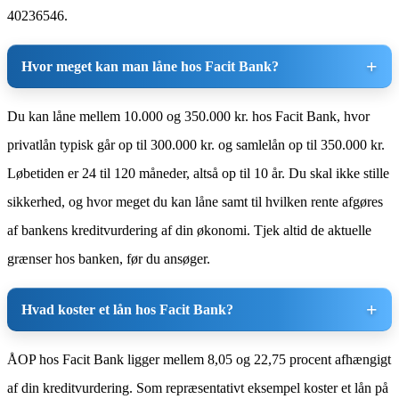
40236546.
Hvor meget kan man låne hos Facit Bank?
Du kan låne mellem 10.000 og 350.000 kr. hos Facit Bank, hvor
privatlån typisk går op til 300.000 kr. og samlelån op til 350.000 kr.
Løbetiden er 24 til 120 måneder, altså op til 10 år. Du skal ikke stille
sikkerhed, og hvor meget du kan låne samt til hvilken rente afgøres
af bankens kreditvurdering af din økonomi. Tjek altid de aktuelle
grænser hos banken, før du ansøger.
Hvad koster et lån hos Facit Bank?
ÅOP hos Facit Bank ligger mellem 8,05 og 22,75 procent afhængigt
af din kreditvurdering. Som repræsentativt eksempel koster et lån på