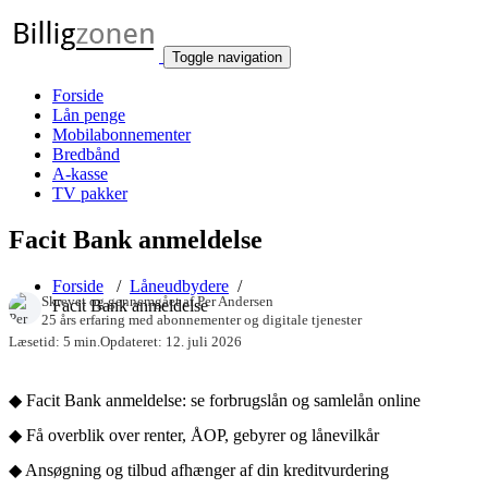
Toggle navigation
Forside
Lån penge
Mobilabonnementer
Bredbånd
A-kasse
TV pakker
Facit Bank anmeldelse
Forside
/
Låneudbydere
/
Skrevet og gennemgået af
Per Andersen
Facit Bank anmeldelse
25 års erfaring med abonnementer og digitale tjenester
Læsetid: 5 min.
Opdateret: 12. juli 2026
◆ Facit Bank anmeldelse: se forbrugslån og samlelån online
◆ Få overblik over renter, ÅOP, gebyrer og lånevilkår
◆ Ansøgning og tilbud afhænger af din kreditvurdering