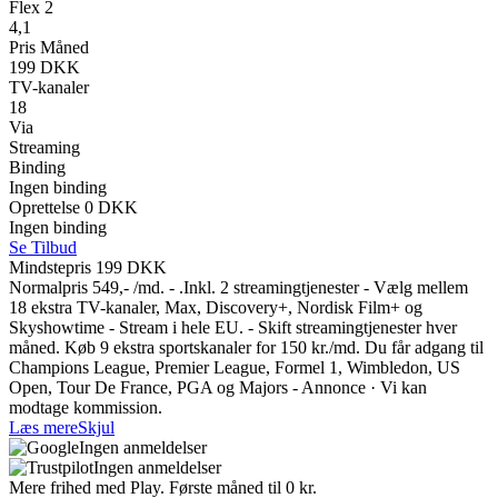
Flex 2
4,1
Pris Måned
199 DKK
TV-kanaler
18
Via
Streaming
Binding
Ingen binding
Oprettelse 0 DKK
Ingen binding
Se Tilbud
Mindstepris 199 DKK
Normalpris 549,- /md. - .Inkl. 2 streamingtjenester - Vælg mellem
18 ekstra TV-kanaler, Max, Discovery+, Nordisk Film+ og
Skyshowtime - Stream i hele EU. - Skift streamingtjenester hver
måned. Køb 9 ekstra sportskanaler for 150 kr./md. Du får adgang til
Champions League, Premier League, Formel 1, Wimbledon, US
Open, Tour De France, PGA og Majors - Annonce · Vi kan
modtage kommission.
Læs mere
Skjul
Ingen anmeldelser
Ingen anmeldelser
Mere frihed med Play. Første måned til 0 kr.