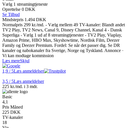
Vælg 1 streamingtjeneste
Oprettelse 0 DKK
Se Tilbud
Mindstepris 1.494 DKK
Normalpris 299 kr./md. - Vælg mellem 49 TV-kanaler: Blandt andet
TV2 Play, TV2 News, Canal 9, Disney Channel, Kanal 4 - Dansk
Superliga - Vælg 1 ud af 8 streamingtjenester - TV2 Play, Viaplay,
Amazon Prime, HBO Max, Skyshowtime, Nordisk Film, Deezer
Family og Deezer Premium. Fordel: Se når det passer dig. Se DR
kanaler og nabokanaler fra Sverige, Norge og Tyskland. Annonce ·
Vi kan modtage kommission
Læs mere
Skjul
1,9
/ 5
Læs anmeldelser
3,5
/ 5
Læs anmeldelser
225 kr./md. i 3 mdr.
Basic
4,1
Pris Måned
225 DKK
TV-kanaler
18
Via