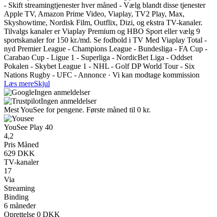
- Skift streamingtjenester hver måned - Vælg blandt disse tjenester
Apple TV, Amazon Prime Video, Viaplay, TV2 Play, Max,
Skyshowtime, Nordisk Film, Outflix, Dizi, og ekstra TV-kanaler.
Tilvalgs kanaler er Viaplay Premium og HBO Sport eller vælg 9
sportskanaler for 150 kr./md. Se fodbold i TV Med Viaplay Total -
nyd Premier League - Champions League - Bundesliga - FA Cup -
Carabao Cup - Ligue 1 - Superliga - NordicBet Liga - Oddset
Pokalen - Skybet League 1 - NHL - Golf DP World Tour - Six
Nations Rugby - UFC - Annonce · Vi kan modtage kommission
Læs mere
Skjul
Ingen anmeldelser
Ingen anmeldelser
Mest YouSee for pengene. Første måned til 0 kr.
YouSee Play 40
4,2
Pris Måned
629 DKK
TV-kanaler
17
Via
Streaming
Binding
6 måneder
Oprettelse 0 DKK