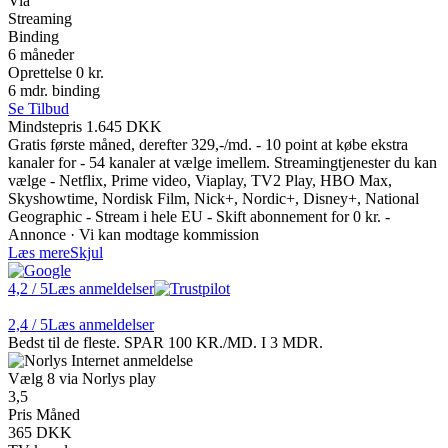
Via
Streaming
Binding
6 måneder
Oprettelse 0 kr.
6 mdr. binding
Se Tilbud
Mindstepris 1.645 DKK
Gratis første måned, derefter 329,-/md. - 10 point at købe ekstra
kanaler for - 54 kanaler at vælge imellem. Streamingtjenester du kan
vælge - Netflix, Prime video, Viaplay, TV2 Play, HBO Max,
Skyshowtime, Nordisk Film, Nick+, Nordic+, Disney+, National
Geographic - Stream i hele EU - Skift abonnement for 0 kr. -
Annonce · Vi kan modtage kommission
Læs mere
Skjul
4,2
/ 5
Læs anmeldelser
2,4
/ 5
Læs anmeldelser
Bedst til de fleste. SPAR 100 KR./MD. I 3 MDR.
Vælg 8 via Norlys play
3,5
Pris Måned
365 DKK