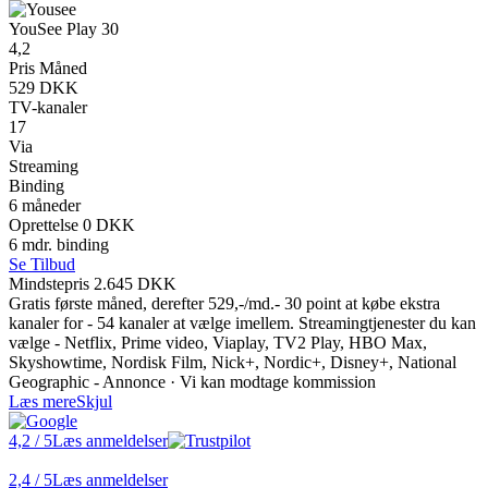
YouSee Play 30
4,2
Pris Måned
529 DKK
TV-kanaler
17
Via
Streaming
Binding
6 måneder
Oprettelse 0 DKK
6 mdr. binding
Se Tilbud
Mindstepris 2.645 DKK
Gratis første måned, derefter 529,-/md.- 30 point at købe ekstra
kanaler for - 54 kanaler at vælge imellem. Streamingtjenester du kan
vælge - Netflix, Prime video, Viaplay, TV2 Play, HBO Max,
Skyshowtime, Nordisk Film, Nick+, Nordic+, Disney+, National
Geographic - Annonce · Vi kan modtage kommission
Læs mere
Skjul
4,2
/ 5
Læs anmeldelser
2,4
/ 5
Læs anmeldelser