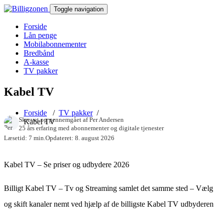
Toggle navigation
Forside
Lån penge
Mobilabonnementer
Bredbånd
A-kasse
TV pakker
Kabel TV
Forside
/
TV pakker
/
Skrevet og gennemgået af
Per Andersen
Kabel TV
25 års erfaring med abonnementer og digitale tjenester
Læsetid: 7 min.
Opdateret: 8. august 2026
Kabel TV – Se priser og udbydere 2026
Billigt Kabel TV – Tv og Streaming samlet det samme sted – Vælg
og skift kanaler nemt ved hjælp af de billigste Kabel TV udbyderen