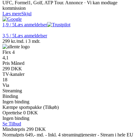
UFC, Formel1, Golf, ATP Tour. Annonce · Vi kan modtage
kommission
Læs mere
Skjul
1,9
/ 5
Læs anmeldelser
3,5
/ 5
Læs anmeldelser
299 kr./md. i 3 mdr.
Flex 4
4,1
Pris Måned
299 DKK
TV-kanaler
18
Via
Streaming
Binding
Ingen binding
Kæmpe sportspakke (Tilkøb)
Oprettelse 0 DKK
Ingen binding
Se Tilbud
Mindstepris 299 DKK
Normalpris 649,- md. - Inkl. 4 streamingtjenester - Stream i hele EU