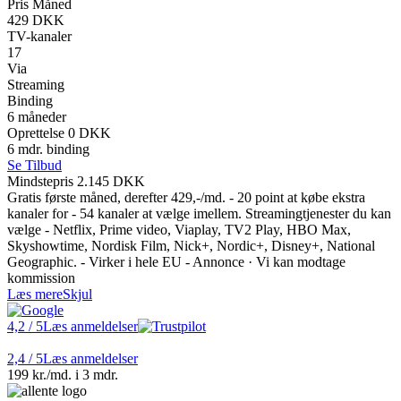
Pris Måned
429 DKK
TV-kanaler
17
Via
Streaming
Binding
6 måneder
Oprettelse 0 DKK
6 mdr. binding
Se Tilbud
Mindstepris 2.145 DKK
Gratis første måned, derefter 429,-/md. - 20 point at købe ekstra
kanaler for - 54 kanaler at vælge imellem. Streamingtjenester du kan
vælge - Netflix, Prime video, Viaplay, TV2 Play, HBO Max,
Skyshowtime, Nordisk Film, Nick+, Nordic+, Disney+, National
Geographic. - Virker i hele EU - Annonce · Vi kan modtage
kommission
Læs mere
Skjul
4,2
/ 5
Læs anmeldelser
2,4
/ 5
Læs anmeldelser
199 kr./md. i 3 mdr.