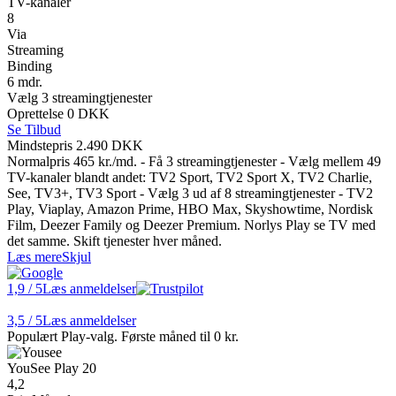
TV-kanaler
8
Via
Streaming
Binding
6 mdr.
Vælg 3 streamingtjenester
Oprettelse 0 DKK
Se Tilbud
Mindstepris 2.490 DKK
Normalpris 465 kr./md. - Få 3 streamingtjenester - Vælg mellem 49
TV-kanaler blandt andet: TV2 Sport, TV2 Sport X, TV2 Charlie,
See, TV3+, TV3 Sport - Vælg 3 ud af 8 streamingtjenester - TV2
Play, Viaplay, Amazon Prime, HBO Max, Skyshowtime, Nordisk
Film, Deezer Family og Deezer Premium. Norlys Play se TV med
det samme. Skift tjenester hver måned.
Læs mere
Skjul
1,9
/ 5
Læs anmeldelser
3,5
/ 5
Læs anmeldelser
Populært Play-valg. Første måned til 0 kr.
YouSee Play 20
4,2