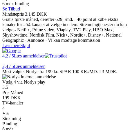
6 mdr. binding
Se Tilbud
Mindstepris 3.145 DKK
Gratis første måned, derefter 629,-/md. - 40 point at købe ekstra
kanaler for - 54 kanaler at vælge imellem. Streamingtjenester du kan
vælge - Netflix, Prime video, Viaplay, TV2 Play, HBO Max,
Skyshowtime, Nordisk Film, Nick+, Nordic+, Disney+, National
Geographic - Annonce · Vi kan modtage kommission
Læs mere
Skjul
4,2
/ 5
Læs anmeldelser
2,4
/ 5
Læs anmeldelser
Mest valgte: Norlys fra 199 kr. SPAR 100 KR./MD. I 3 MDR.
Vælg 4 via Norlys play
3,5
Pris Måned
199 DKK
TV-kanaler
4
Via
Streaming
Binding
6 mdr.