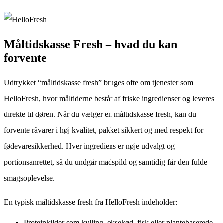
Måltidskasse Fresh – hvad du kan
forvente
Udtrykket “måltidskasse fresh” bruges ofte om tjenester som
HelloFresh, hvor måltiderne består af friske ingredienser og leveres
direkte til døren. Når du vælger en måltidskasse fresh, kan du
forvente råvarer i høj kvalitet, pakket sikkert og med respekt for
fødevaresikkerhed. Hver ingrediens er nøje udvalgt og
portionsanrettet, så du undgår madspild og samtidig får den fulde
smagsoplevelse.
En typisk måltidskasse fresh fra HelloFresh indeholder:
Proteinkilder som kylling, oksekød, fisk eller plantebaserede