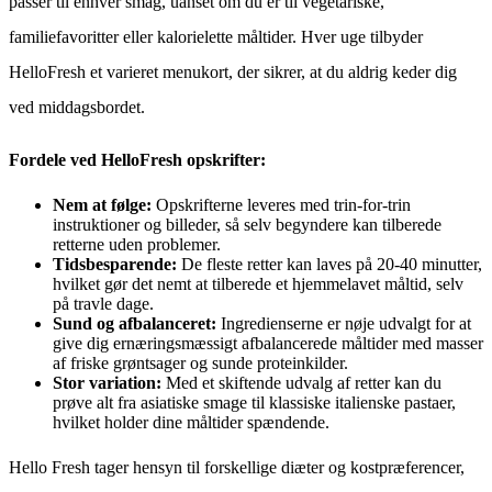
passer til enhver smag, uanset om du er til vegetariske,
familiefavoritter eller kalorielette måltider. Hver uge tilbyder
HelloFresh et varieret menukort, der sikrer, at du aldrig keder dig
ved middagsbordet.
Fordele ved HelloFresh opskrifter:
Nem at følge:
Opskrifterne leveres med trin-for-trin
instruktioner og billeder, så selv begyndere kan tilberede
retterne uden problemer.
Tidsbesparende:
De fleste retter kan laves på 20-40 minutter,
hvilket gør det nemt at tilberede et hjemmelavet måltid, selv
på travle dage.
Sund og afbalanceret:
Ingredienserne er nøje udvalgt for at
give dig ernæringsmæssigt afbalancerede måltider med masser
af friske grøntsager og sunde proteinkilder.
Stor variation:
Med et skiftende udvalg af retter kan du
prøve alt fra asiatiske smage til klassiske italienske pastaer,
hvilket holder dine måltider spændende.
Hello Fresh tager hensyn til forskellige diæter og kostpræferencer,