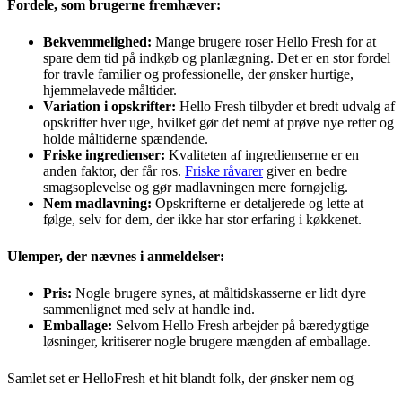
Fordele, som brugerne fremhæver:
Bekvemmelighed:
Mange brugere roser Hello Fresh for at
spare dem tid på indkøb og planlægning. Det er en stor fordel
for travle familier og professionelle, der ønsker hurtige,
hjemmelavede måltider.
Variation i opskrifter:
Hello Fresh tilbyder et bredt udvalg af
opskrifter hver uge, hvilket gør det nemt at prøve nye retter og
holde måltiderne spændende.
Friske ingredienser:
Kvaliteten af ingredienserne er en
anden faktor, der får ros.
Friske råvarer
giver en bedre
smagsoplevelse og gør madlavningen mere fornøjelig.
Nem madlavning:
Opskrifterne er detaljerede og lette at
følge, selv for dem, der ikke har stor erfaring i køkkenet.
Ulemper, der nævnes i anmeldelser:
Pris:
Nogle brugere synes, at måltidskasserne er lidt dyre
sammenlignet med selv at handle ind.
Emballage:
Selvom Hello Fresh arbejder på bæredygtige
løsninger, kritiserer nogle brugere mængden af emballage.
Samlet set er HelloFresh et hit blandt folk, der ønsker nem og