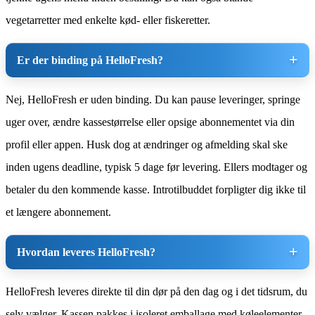
vegetarretter med enkelte kød- eller fiskeretter.
Er der binding på HelloFresh?
Nej, HelloFresh er uden binding. Du kan pause leveringer, springe
uger over, ændre kassestørrelse eller opsige abonnementet via din
profil eller appen. Husk dog at ændringer og afmelding skal ske
inden ugens deadline, typisk 5 dage før levering. Ellers modtager og
betaler du den kommende kasse. Introtilbuddet forpligter dig ikke til
et længere abonnement.
Hvordan leveres HelloFresh?
HelloFresh leveres direkte til din dør på den dag og i det tidsrum, du
selv vælger. Kassen pakkes i isoleret emballage med køleelementer,