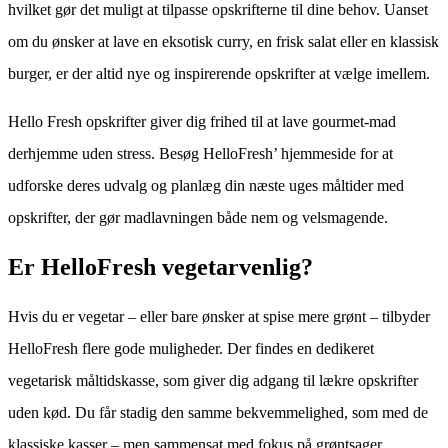
hvilket gør det muligt at tilpasse opskrifterne til dine behov. Uanset
om du ønsker at lave en eksotisk curry, en frisk salat eller en klassisk
burger, er der altid nye og inspirerende opskrifter at vælge imellem.
Hello Fresh opskrifter giver dig frihed til at lave gourmet-mad
derhjemme uden stress. Besøg HelloFresh’ hjemmeside for at
udforske deres udvalg og planlæg din næste uges måltider med
opskrifter, der gør madlavningen både nem og velsmagende.
Er HelloFresh vegetarvenlig?
Hvis du er vegetar – eller bare ønsker at spise mere grønt – tilbyder
HelloFresh flere gode muligheder. Der findes en dedikeret
vegetarisk måltidskasse, som giver dig adgang til lækre opskrifter
uden kød. Du får stadig den samme bekvemmelighed, som med de
klassiske kasser – men sammensat med fokus på grøntsager,