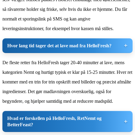
så råvarerne holder sig friske, selv hvis du ikke er hjemme. Du får
normalt et sporingslink på SMS og kan angive
leveringsinstruktioner, for eksempel hvor kassen må stilles.
Hvor lang tid tager det at lave mad fra HelloFresh?
De fleste retter fra HelloFresh tager 20-40 minutter at lave, mens
kategorien Nemt og hurtigt typisk er klar på 15-25 minutter. Hver ret
kommer med en trin for trin opskrift med billeder og præcist afmålte
ingredienser. Det gør madlavningen overskuelig, også for
begyndere, og hjælper samtidig med at reducere madspild.
Hvad er forskellen på HelloFresh, RetNemt og
BetterFeast?