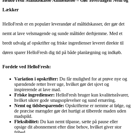
HelloFresh Måltidskasse Anmeldelse – Gør Hverdagen Nem og
Lækker
HelloFresh er en populær leverandør af måltidskasser, der gør det
nemt at lave velsmagende og sunde måltider derhjemme. Med et
bredt udvalg af opskrifter og friske ingredienser leveret direkte til
døren sparer HelloFresh dig tid på både planlægning og indkøb.
Fordele ved HelloFresh:
Variation i opskrifter:
Du får mulighed for at prøve nye og
spændende retter hver uge, hvilket gør det sjovt og
inspirerende at lave mad.
Friske ingredienser:
HelloFresh bruger kun kvalitetsråvarer,
hvilket sikrer gode smagsoplevelser og sund ernæring.
Nemt og tidsbesparende:
Opskrifterne er nemme at følge, og
de præcise mængder gør det hurtigt at tilberede maden uden
madspild.
Fleksibilitet:
Du kan nemt tilpasse, sætte på pause eller
opsige dit abonnement efter dine behov, hvilket giver stor
frihed.