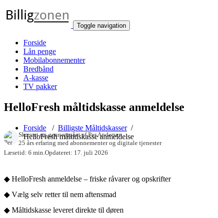
Toggle navigation
Forside
Lån penge
Mobilabonnementer
Bredbånd
A-kasse
TV pakker
HelloFresh måltidskasse anmeldelse
Forside
/
Billigste Måltidskasser
/
Skrevet og gennemgået af
Per Andersen
HelloFresh måltidskasse anmeldelse
25 års erfaring med abonnementer og digitale tjenester
Læsetid: 6 min.
Opdateret: 17. juli 2026
◆ HelloFresh anmeldelse – friske råvarer og opskrifter
◆ Vælg selv retter til nem aftensmad
◆ Måltidskasse leveret direkte til døren