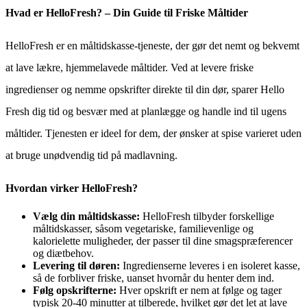
Hvad er HelloFresh? – Din Guide til Friske Måltider
HelloFresh er en måltidskasse-tjeneste, der gør det nemt og bekvemt
at lave lækre, hjemmelavede måltider. Ved at levere friske
ingredienser og nemme opskrifter direkte til din dør, sparer Hello
Fresh dig tid og besvær med at planlægge og handle ind til ugens
måltider. Tjenesten er ideel for dem, der ønsker at spise varieret uden
at bruge unødvendig tid på madlavning.
Hvordan virker HelloFresh?
Vælg din måltidskasse:
HelloFresh tilbyder forskellige
måltidskasser, såsom vegetariske, familievenlige og
kalorielette muligheder, der passer til dine smagspræferencer
og diætbehov.
Levering til døren:
Ingredienserne leveres i en isoleret kasse,
så de forbliver friske, uanset hvornår du henter dem ind.
Følg opskrifterne:
Hver opskrift er nem at følge og tager
typisk 20-40 minutter at tilberede, hvilket gør det let at lave