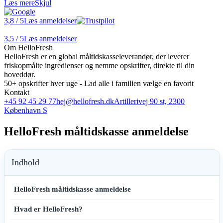
Læs mere
Skjul
3,8
/ 5
Læs anmeldelser
3,5
/ 5
Læs anmeldelser
Om HelloFresh
HelloFresh er en global måltidskasseleverandør, der leverer
friskopmålte ingredienser og nemme opskrifter, direkte til din
hoveddør.
50+ opskrifter hver uge - Lad alle i familien vælge en favorit
Kontakt
+45 92 45 29 77
hej@hellofresh.dk
Artillerivej 90 st, 2300
København S
HelloFresh måltidskasse anmeldelse
Indhold
HelloFresh måltidskasse anmeldelse
Hvad er HelloFresh?