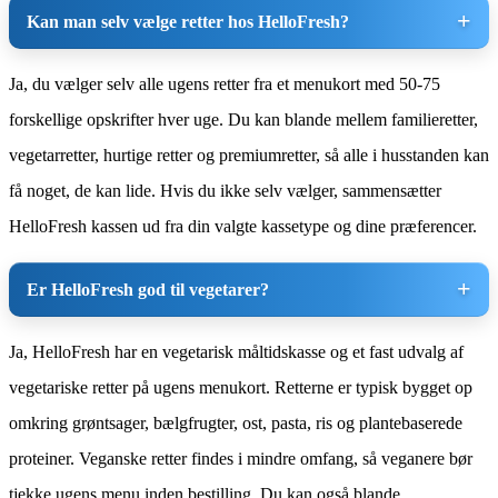
Kan man selv vælge retter hos HelloFresh?
Ja, du vælger selv alle ugens retter fra et menukort med 50-75
forskellige opskrifter hver uge. Du kan blande mellem familieretter,
vegetarretter, hurtige retter og premiumretter, så alle i husstanden kan
få noget, de kan lide. Hvis du ikke selv vælger, sammensætter
HelloFresh kassen ud fra din valgte kassetype og dine præferencer.
Er HelloFresh god til vegetarer?
Ja, HelloFresh har en vegetarisk måltidskasse og et fast udvalg af
vegetariske retter på ugens menukort. Retterne er typisk bygget op
omkring grøntsager, bælgfrugter, ost, pasta, ris og plantebaserede
proteiner. Veganske retter findes i mindre omfang, så veganere bør
tjekke ugens menu inden bestilling. Du kan også blande