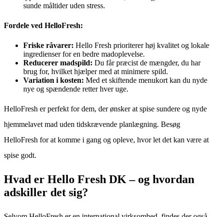
sunde måltider uden stress.
Fordele ved HelloFresh:
Friske råvarer:
Hello Fresh prioriterer høj kvalitet og lokale
ingredienser for en bedre madoplevelse.
Reducerer madspild:
Du får præcist de mængder, du har
brug for, hvilket hjælper med at minimere spild.
Variation i kosten:
Med et skiftende menukort kan du nyde
nye og spændende retter hver uge.
HelloFresh er perfekt for dem, der ønsker at spise sundere og nyde
hjemmelavet mad uden tidskrævende planlægning. Besøg
HelloFresh for at komme i gang og opleve, hvor let det kan være at
spise godt.
Hvad er Hello Fresh DK – og hvordan
adskiller det sig?
Selvom HelloFresh er en international virksomhed, findes der også