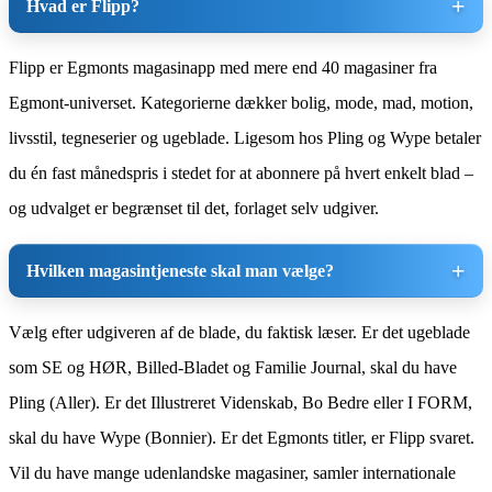
Hvad er Flipp?
Flipp er Egmonts magasinapp med mere end 40 magasiner fra
Egmont-universet. Kategorierne dækker bolig, mode, mad, motion,
livsstil, tegneserier og ugeblade. Ligesom hos Pling og Wype betaler
du én fast månedspris i stedet for at abonnere på hvert enkelt blad –
og udvalget er begrænset til det, forlaget selv udgiver.
Hvilken magasintjeneste skal man vælge?
Vælg efter udgiveren af de blade, du faktisk læser. Er det ugeblade
som SE og HØR, Billed-Bladet og Familie Journal, skal du have
Pling (Aller). Er det Illustreret Videnskab, Bo Bedre eller I FORM,
skal du have Wype (Bonnier). Er det Egmonts titler, er Flipp svaret.
Vil du have mange udenlandske magasiner, samler internationale