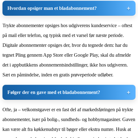
Hvordan opsiger man et bladabonnement?
Trykte abonnementer opsiges hos udgiverens kundeservice – oftest
på mail eller telefon, og typisk med et varsel før næste periode.
Digitale abonnementer opsiges der, hvor du tegnede dem: har du
tegnet Pling gennem App Store eller Google Play, skal du afmelde
det i appbutikkens abonnementsindstillinger, ikke hos udgiveren.
Sæt en påmindelse, inden en gratis prøveperiode udløber.
Følger der en gave med et bladabonnement?
Ofte, ja – velkomstgaver er en fast del af markedsføringen på trykte
abonnementer, især på bolig-, sundheds- og hobbymagasiner. Gaven
kan være alt fra køkkenudstyr til bøger eller ekstra numre. Husk at