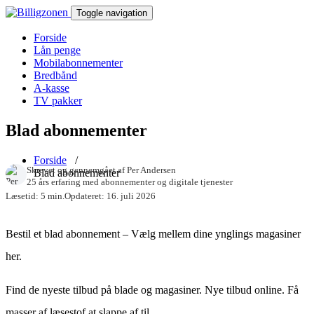
Toggle navigation
Forside
Lån penge
Mobilabonnementer
Bredbånd
A-kasse
TV pakker
Blad abonnementer
Forside
/
Skrevet og gennemgået af
Per Andersen
Blad abonnementer
25 års erfaring med abonnementer og digitale tjenester
Læsetid: 5 min.
Opdateret: 16. juli 2026
Bestil et blad abonnement – Vælg mellem dine ynglings magasiner
her.
Find de nyeste tilbud på blade og magasiner. Nye tilbud online. Få
masser af læsestof at slappe af til.