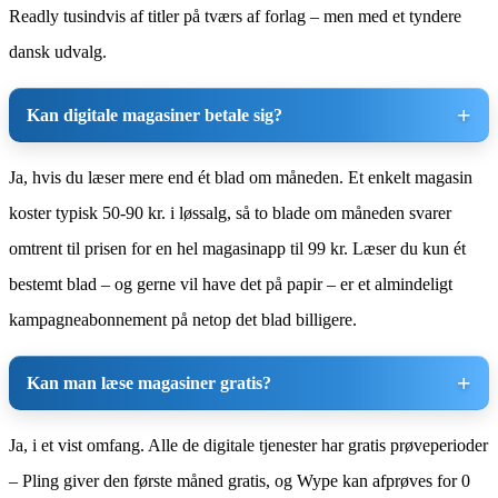
Readly tusindvis af titler på tværs af forlag – men med et tyndere
dansk udvalg.
Kan digitale magasiner betale sig?
Ja, hvis du læser mere end ét blad om måneden. Et enkelt magasin
koster typisk 50-90 kr. i løssalg, så to blade om måneden svarer
omtrent til prisen for en hel magasinapp til 99 kr. Læser du kun ét
bestemt blad – og gerne vil have det på papir – er et almindeligt
kampagneabonnement på netop det blad billigere.
Kan man læse magasiner gratis?
Ja, i et vist omfang. Alle de digitale tjenester har gratis prøveperioder
– Pling giver den første måned gratis, og Wype kan afprøves for 0