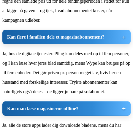
regne den samlede pris ud for hele bindingsperioden i stedet for kun
at kigge på gaven – og tjek, hvad abonnementet koster, når
kampagnen udløber.
Kan flere i familien dele et magasinabonnement?
Ja, hos de digitale tjenester. Pling kan deles med op til fem personer,
og I kan læse hver jeres blad samtidig, mens Wype kan bruges på op
til fem enheder. Det gør prisen pr. person meget lav, hvis I er en
husstand med forskellige interesser. Trykte abonnementer kan
naturligvis også deles – de ligger jo bare på sofabordet.
Kan man læse magasinerne offline?
Ja, alle de store apps lader dig downloade bladene, mens du har