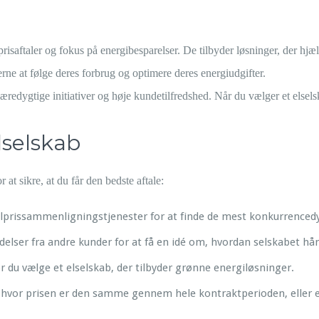
saftaler og fokus på energibesparelser. De tilbyder løsninger, der hj
rne at følge deres forbrug og optimere deres energiudgifter.
 bæredygtige initiativer og høje kundetilfredshed. Når du vælger et elsel
lselskab
 at sikre, at du får den bedste aftale:
 elprissammenligningstjenester for at finde de mest konkurrencedy
delser fra andre kunder for at få en idé om, hvordan selskabet h
ør du vælge et elselskab, der tilbyder grønne energiløsninger.
, hvor prisen er den samme gennem hele kontraktperioden, eller e