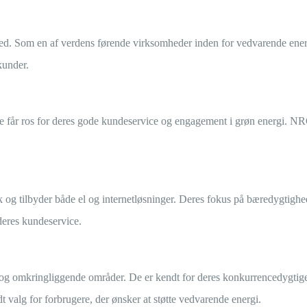
hed. Som en af verdens førende virksomheder inden for vedvarende ener
kunder.
De får ros for deres gode kundeservice og engagement i grøn energi. NRGi
 og tilbyder både el og internetløsninger. Deres fokus på bæredygtighed
eres kundeservice.
n og omkringliggende områder. De er kendt for deres konkurrencedygtig
odt valg for forbrugere, der ønsker at støtte vedvarende energi.