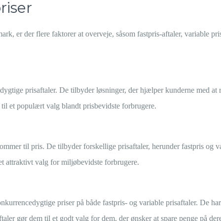
riser
rk, er der flere faktorer at overveje, såsom fastpris-aftaler, variable pr
ige prisaftaler. De tilbyder løsninger, der hjælper kunderne med at red
il et populært valg blandt prisbevidste forbrugere.
er til pris. De tilbyder forskellige prisaftaler, herunder fastpris og v
 attraktivt valg for miljøbevidste forbrugere.
kurrencedygtige priser på både fastpris- og variable prisaftaler. De har
taler gør dem til et godt valg for dem, der ønsker at spare penge på der