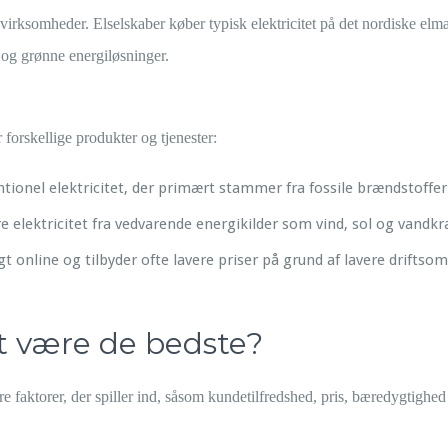
g virksomheder. Elselskaber køber typisk elektricitet på det nordiske elm
er og grønne energiløsninger.
 forskellige produkter og tjenester:
ntionel elektricitet, der primært stammer fra fossile brændstoffer
re elektricitet fra vedvarende energikilder som vind, sol og vandkra
t online og tilbyder ofte lavere priser på grund af lavere driftso
at være de bedste?
e faktorer, der spiller ind, såsom kundetilfredshed, pris, bæredygtighed 